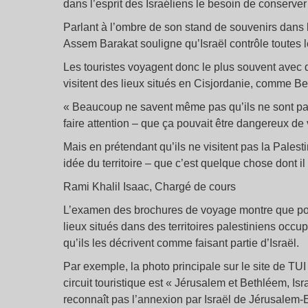
dans l’esprit des Israéliens le besoin de conserver ce
Parlant à l’ombre de son stand de souvenirs dans 
Assem Barakat souligne qu’Israël contrôle toutes les
Les touristes voyagent donc le plus souvent avec
visitent des lieux situés en Cisjordanie, comme B
« Beaucoup ne savent même pas qu’ils ne sont pas e
faire attention – que ça pouvait être dangereux de ven
Mais en prétendant qu’ils ne visitent pas la Pales
idée du territoire – que c’est quelque chose dont il 
Rami Khalil Isaac, Chargé de cours
L’examen des brochures de voyage montre que pou
lieux situés dans des territoires palestiniens occ
qu’ils les décrivent comme faisant partie d’Israël.
Par exemple, la photo principale sur le site de TUI
circuit touristique est « Jérusalem et Bethléem, I
reconnaît pas l’annexion par Israël de Jérusalem-E