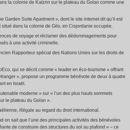
dans la colonie de Katzrin sur le plateau du Golan comme une
Garden Suite Apartment », dont le site internet dit qu’il est
t situé dans la colonie de Gilo, en Cisjordanie occupée.
s agences de voyage et réclamer des dédommagements pour
sés à une activité criminelle.
ancien Rapporteur spécial des Nations Unies sur les droits de
Eco, qui se décrit comme « leader en éco-tourisme » offrant
l’étranger », propose un programme bénévole de deux à quatre
nt en Israël.
soutenable moderne » sur « l’un des plus hauts sommets
 sur le plateau du Golan ».
élienne, illégale au regard du droit international.
nd on sait que l’une des principales activités des bénévoles
ifiante de construire des structures du sol au plafond » – ce