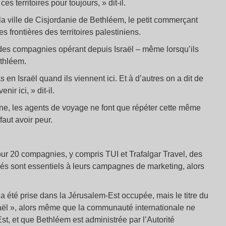
s territoires pour toujours, » dit-il.
la ville de Cisjordanie de Bethléem, le petit commerçant
 frontières des territoires palestiniens.
 des compagnies opérant depuis Israël – même lorsqu’ils
ethléem.
n Israël quand ils viennent ici. Et à d’autres on a dit de
ir ici, » dit-il.
tine, les agents de voyage ne font que répéter cette même
faut avoir peur.
r 20 compagnies, y compris TUI et Trafalgar Travel, des
upés sont essentiels à leurs campagnes de marketing, alors
 a été prise dans la Jérusalem-Est occupée, mais le titre du
sraël », alors même que la communauté internationale ne
st, et que Bethléem est administrée par l’Autorité