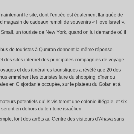
e maintenant le site, dont l’entrée est également flanquée de
d magasin de cadeaux rempli de souvenirs « I love Israel ».
 Small, un touriste de New York, quand on lui demande où il
de bus de touristes à Qumran donnent la même réponse.
et des sites internet des principales compagnies de voyage.
yages et des itinéraires touristiques a révélé que 20 des
nnus emmènent les touristes faire du shopping, dîner ou
gales en Cisjordanie occupée, sur le plateau du Golan et à
rs potentiels qu’ils visiteront une colonie illégale, et six
eront en dehors du territoire israélien.
mple, font des arrêts au Centre des visiteurs d’Ahava sans