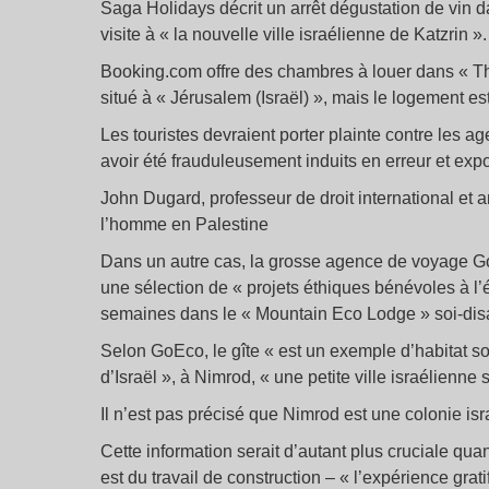
Saga Holidays décrit un arrêt dégustation de vin 
visite à « la nouvelle ville israélienne de Katzrin ».
Booking.com offre des chambres à louer dans « The 
situé à « Jérusalem (Israël) », mais le logement es
Les touristes devraient porter plainte contre le
avoir été frauduleusement induits en erreur et expo
John Dugard, professeur de droit international et 
l’homme en Palestine
Dans un autre cas, la grosse agence de voyage Go
une sélection de « projets éthiques bénévoles à 
semaines dans le « Mountain Eco Lodge » soi-disa
Selon GoEco, le gîte « est un exemple d’habitat 
d’Israël », à Nimrod, « une petite ville israélienne
Il n’est pas précisé que Nimrod est une colonie isra
Cette information serait d’autant plus cruciale qua
est du travail de construction – « l’expérience grat