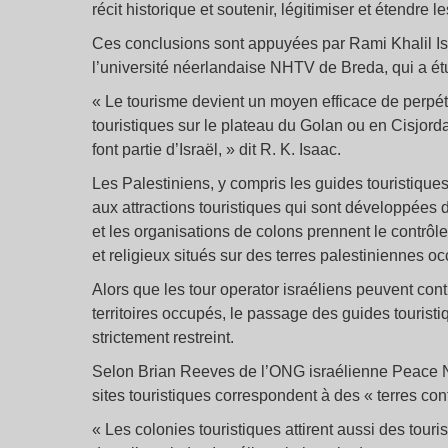
récit historique et soutenir, légitimiser et étendre l
Ces conclusions sont appuyées par Rami Khalil I
l’université néerlandaise NHTV de Breda, qui a étu
« Le tourisme devient un moyen efficace de perpétue
touristiques sur le plateau du Golan ou en Cisjorda
font partie d’Israël, » dit R. K. Isaac.
Les Palestiniens, y compris les guides touristique
aux attractions touristiques qui sont développées 
et les organisations de colons prennent le contrôl
et religieux situés sur des terres palestiniennes o
Alors que les tour operator israéliens peuvent cont
territoires occupés, le passage des guides tourist
strictement restreint.
Selon Brian Reeves de l’ONG israélienne Peace No
sites touristiques correspondent à des « terres con
« Les colonies touristiques attirent aussi des touri