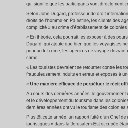
qui signifie que les participants vont directement c
Selon John Dugard, professeur de droit internatio
droits de l’homme en Palestine, les clients des ag
complicité » au crime d’établissement de colonies 
« En théorie, cela pourrait les exposer à des poursu
Dugard, qui ajoute que bien que les voyagistes ne
pour un tel crime, les agences de voyage devraient 
crime.
« Les touristes devraient se retourner contre les
frauduleusement induits en erreur et exposés à une 
« Une manière efficace de perpétuer le récit offic
Au cours des dernières années, le gouvernement is
et le développement du tourisme dans les colonies
dernières années ont vu le tourisme des colonies 
Plus tôt cette année, un rapport fuité d’un Chef d
touristiques » dans la Jérusalem-Est occupée étaie