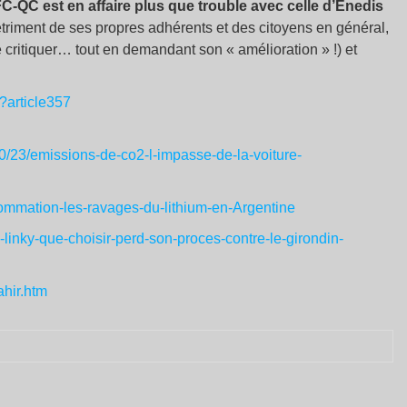
UFC-QC est en affaire plus que trouble avec celle d’Enedis
détriment de ses propres adhérents et des citoyens en général,
 critiquer… tout en demandant son « amélioration » !) et
?article357
0/23/emissions-de-co2-l-impasse-de-la-voiture-
nsommation-les-ravages-du-lithium-en-Argentine
linky-que-choisir-perd-son-proces-contre-le-girondin-
rahir.htm