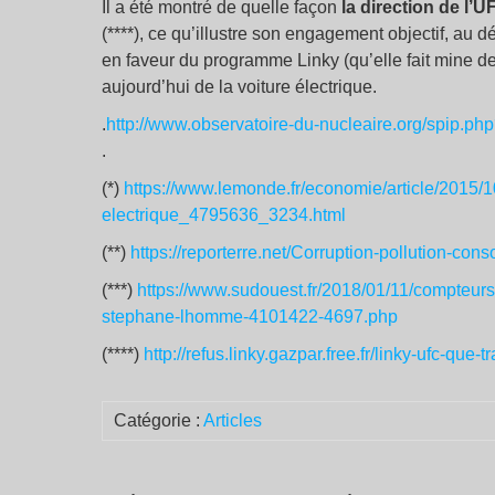
Il a été montré de quelle façon
la direction de l’
(****), ce qu’illustre son engagement objectif, au 
en faveur du programme Linky (qu’elle fait mine de
aujourd’hui de la voiture électrique.
.
http://www.observatoire-du-nucleaire.org/spip.php
.
(*)
https://www.lemonde.fr/economie/article/2015/1
electrique_4795636_3234.html
(**)
https://reporterre.net/Corruption-pollution-co
(***)
https://www.sudouest.fr/2018/01/11/compteurs-
stephane-lhomme-4101422-4697.php
(****)
http://refus.linky.gazpar.free.fr/linky-ufc-que-t
Catégorie :
Articles