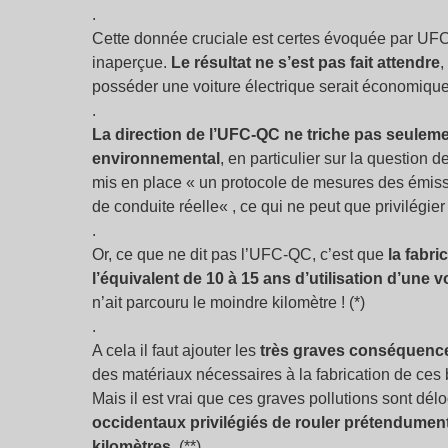
.
Cette donnée cruciale est certes évoquée par UFC
inaperçue.
Le résultat ne s’est pas fait attendre
,
posséder une voiture électrique serait économiq
.
La direction de l’UFC-QC ne triche pas seulemen
environnemental
, en particulier sur la questio
mis en place «
un protocole de mesures des émiss
de conduite réelle
« , ce qui ne peut que privilégier
.
Or, ce que ne dit pas l’UFC-QC, c’est que
la fabri
l’équivalent de 10 à 15 ans d’utilisation d’une 
n’ait parcouru le moindre kilomètre ! (*)
.
A cela il faut ajouter les
très graves conséquence
des matériaux nécessaires à la fabrication de ces b
Mais il est vrai que ces graves pollutions sont dél
occidentaux privilégiés de rouler prétendument
kilomètres
. (**)