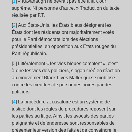
[
1
]
« Kavanaugh ne devrait pas être à la Cour
suprême. Ni personne d’autre. » Traduction du texte
réalisée par F.T.
[
2
]
Aux États-Unis, les États bleus désignent les
États dont les résidents ont majoritairement votés
pour le Parti démocrate lors des élections
présidentielles, en opposition aux États rouges du
Parti républicain.
[
3
]
Littéralement « les vies bleues comptent », c’est-
à-dire les vies des policiers, slogan créé en réaction
au mouvement Black Lives Matter qui se mobilise
contre les meurtres de personnes noires par des
policiers.
[
4
]
La procédure accusatoire est un système de
justice dont les règles de procédures reposent sur
les parties au litige. Ainsi, les avocats des parties
plaignante et défenderesse sont responsables de
présenter leur version des faits et de convaincre le