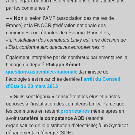
Alors légaux ou non ces délibérations et moratoires pris
par les communes ?
–
« Non »
, selon l’AMF (association des maires de
France) et la FNCCR (fédération nationale des
communes concédantes de réseaux). Pour elles,
«
L’installation des compteurs Linky est une décision de
l’État, conforme aux directives européennes. »
Egalement interpelée par de nombreux parlementaires, à
l’image du député
Philippe Kémel
questions.assemblee-nationale
,la ministre de
l’écologie s’est retranchée derrière l’
arrêt du Conseil
d’Etat du 20 mars 2013
–
« Si
ils sont légaux » considèrent les élus et juristes
opposés à l’installation des compteurs Linky. Parce que
les communes en restent
proprietaires
même après en
avoir
transféré la compétence AOD
(autorité
organisatrice de la distribution d’électricité) à un Syndicat
départemental d’énergie (SDE).