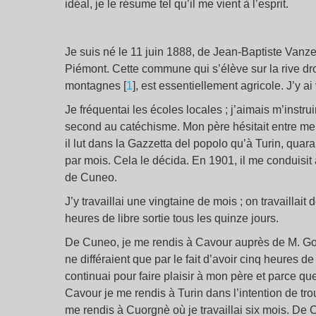
idéal, je le résume tel qu’il me vient à l’esprit.
Je suis né le 11 juin 1888, de Jean-Baptiste Vanzet
Piémont. Cette commune qui s’élève sur la rive dr
montagnes
[
1
]
, est essentiellement agricole. J’y a
Je fréquentai les écoles locales ; j’aimais m’instrui
second au catéchisme. Mon père hésitait entre me 
il lut dans la Gazzetta del popolo qu’à Turin, qua
par mois. Cela le décida. En 1901, il me conduisit
de Cuneo.
J’y travaillai une vingtaine de mois ; on travaillait
heures de libre sortie tous les quinze jours.
De Cuneo, je me rendis à Cavour auprès de M. Goitre
ne différaient que par le fait d’avoir cinq heures de
continuai pour faire plaisir à mon père et parce qu
Cavour je me rendis à Turin dans l’intention de trou
me rendis à Cuorgnè où je travaillai six mois. De Cu