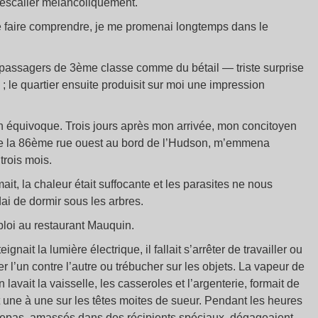
l’escalier mélancoliquement.
 faire comprendre, je me promenai longtemps dans le
les passagers de 3ème classe comme du bétail — triste surprise
; le quartier ensuite produisit sur moi une impression
 équivoque. Trois jours après mon arrivée, mon concitoyen
b de la 86ème rue ouest au bord de l’Hudson, m’emmena
 trois mois.
ait, la chaleur était suffocante et les parasites ne nous
idai de dormir sous les arbres.
ploi au restaurant Mauquin.
ignait la lumière électrique, il fallait s’arrêter de travailler ou
r l’un contre l’autre ou trébucher sur les objets. La vapeur de
lavait la vaisselle, les casseroles et l’argenterie, formait de
 une à une sur les têtes moites de sueur. Pendant les heures
des repas, amassés dans des récipients spéciaux, dégageaient