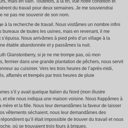
rs, mais en vain. Toutefois, à la fin, vue notre condition et
nèrent du travail pour deux semaines. Je me souviendrai
e de ne pas me souvenir de son nom.
ge à la recherche de travail. Nous visitâmes un nombre infini
 bureaux de toutes les usines, mais en revenant, il me
nt s’épuisa. Nous arrivâmes à pied près d’un village à la
e étable abandonnée et y passâmes la nuit.
outh Glanstonberry, si je ne me trompe pas, où mon
 fermier dans une grande plantation de pêchers, nous servit
nneur au cuisinier. Vers les trois heures de l’après-midi,
s, affamés et trempés par trois heures de pluie
s s’il y avait quelque Italien du Nord (mon illustre
), et elle nous indiqua une maison voisine. Nous frappâmes à
la mère et la fille. Nous leur demandâmes la faveur de laisser
nos vêtements séchaient, nous leur demandâmes des
 répondirent qu’il était impossible de trouver du travail et nous
oche, où se trouvaient trois fours à briques.