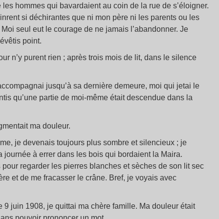
ié les hommes qui bavardaient au coin de la rue de s’éloigner.
nrent si déchirantes que ni mon père ni les parents ou les
r. Moi seul eut le courage de ne jamais l’abandonner. Je
évêtis point.
ur n’y purent rien ; après trois mois de lit, dans le silence
l’accompagnai jusqu’à sa dernière demeure, moi qui jetai le
sentis qu’une partie de moi-même était descendue dans la
augmentait ma douleur.
e, je devenais toujours plus sombre et silencieux ; je
la journée à errer dans les bois qui bordaient la Maira.
s pour regarder les pierres blanches et sèches de son lit sec
re et de me fracasser le crâne. Bref, je voyais avec
 9 juin 1908, je quittai ma chère famille. Ma douleur était
 sans pouvoir prononcer un mot.