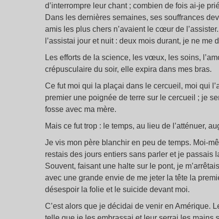
d’interrompre leur chant ; combien de fois ai-je pr
Dans les dernières semaines, ses souffrances devi
amis les plus chers n’avaient le cœur de l’assiste
l’assistai jour et nuit : deux mois durant, je ne me d
Les efforts de la science, les vœux, les soins, l’amo
crépusculaire du soir, elle expira dans mes bras.
Ce fut moi qui la plaçai dans le cercueil, moi qui 
premier une poignée de terre sur le cercueil ; je 
fosse avec ma mère.
Mais ce fut trop : le temps, au lieu de l’atténuer, 
Je vis mon père blanchir en peu de temps. Moi-mêm
restais des jours entiers sans parler et je passais 
Souvent, faisant une halte sur le pont, je m’arrêtai
avec une grande envie de me jeter la tête la premiè
désespoir la folie et le suicide devant moi.
C’est alors que je décidai de venir en Amérique. Le
telle que je les embrassai et leur serrai les mains