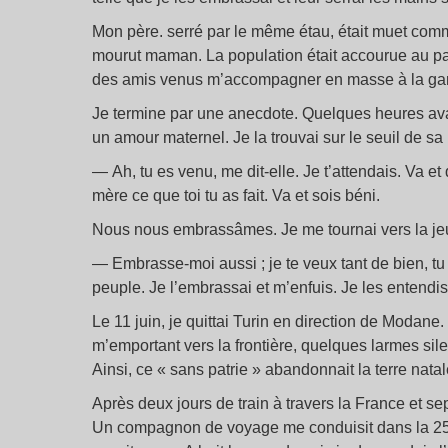
Mon père. serré par le même étau, était muet co
mourut maman. La population était accourue au pas
des amis venus m’accompagner en masse à la gare e
Je termine par une anecdote. Quelques heures avant 
un amour maternel. Je la trouvai sur le seuil de s
— Ah, tu es venu, me dit-elle. Je t’attendais. Va et
mère ce que toi tu as fait. Va et sois béni.
Nous nous embrassâmes. Je me tournai vers la jeu
— Embrasse-moi aussi ; je te veux tant de bien, tu 
peuple. Je l’embrassai et m’enfuis. Je les entendis
Le 11 juin, je quittai Turin en direction de Modane.
m’emportant vers la frontière, quelques larmes sil
Ainsi, ce « sans patrie » abandonnait la terre natal
Après deux jours de train à travers la France et sep
Un compagnon de voyage me conduisit dans la 25è