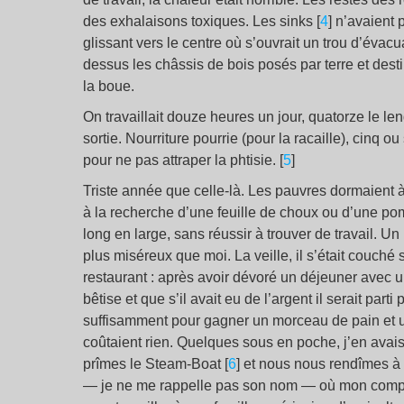
des exhalaisons toxiques. Les
sinks
[
4
]
n’avaient p
glissant vers le centre où s’ouvrait un trou d’évacu
dessus les châssis de bois posés par terre et dest
la boue.
On travaillait douze heures un jour, quatorze le l
sortie. Nourriture pourrie (pour la racaille), cinq 
pour ne pas attraper la phtisie.
[
5
]
Triste année que celle-là. Les pauvres dormaient à
à la recherche d’une feuille de choux ou d’une po
long en large, sans réussir à trouver de travail. 
plus miséreux que moi. La veille, il s’était couché 
restaurant : après avoir dévoré un déjeuner avec un
bêtise et que s’il avait eu de l’argent il serait par
suffisamment pour gagner un morceau de pain et un 
coûtaient rien. Quelques sous en poche, j’en avais
prîmes le
Steam-Boat
[
6
]
et nous nous rendîmes à 
— je ne me rappelle pas son nom — où mon comp