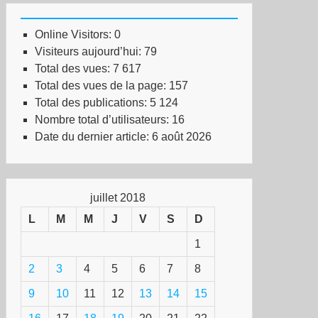
Online Visitors:
0
Visiteurs aujourd’hui:
79
Total des vues:
7 617
Total des vues de la page:
157
Total des publications:
5 124
Nombre total d’utilisateurs:
16
Date du dernier article:
6 août 2026
juillet 2018
L
M
M
J
V
S
D
1
2
3
4
5
6
7
8
9
10
11
12
13
14
15