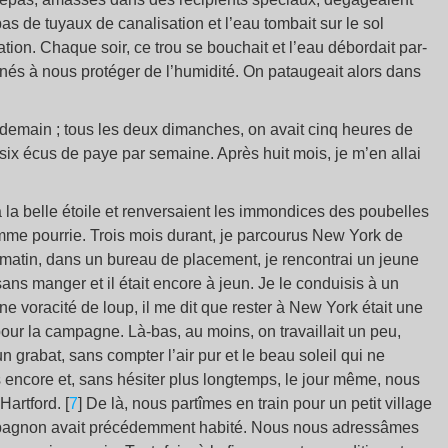
as de tuyaux de canalisation et l’eau tombait sur le sol
ation. Chaque soir, ce trou se bouchait et l’eau débordait par-
inés à nous protéger de l’humidité. On pataugeait alors dans
endemain ; tous les deux dimanches, on avait cinq heures de
ou six écus de paye par semaine. Après huit mois, je m’en allai
 la belle étoile et renversaient les immondices des poubelles
mme pourrie. Trois mois durant, je parcourus New York de
Un matin, dans un bureau de placement, je rencontrai un jeune
sans manger et il était encore à jeun. Je le conduisis à un
e voracité de loup, il me dit que rester à New York était une
ti pour la campagne. Là-bas, au moins, on travaillait un peu,
grabat, sans compter l’air pur et le beau soleil qui ne
 encore et, sans hésiter plus longtemps, le jour même, nous
Hartford.
[
7
]
De là, nous partîmes en train pour un petit village
agnon avait précédemment habité. Nous nous adressâmes