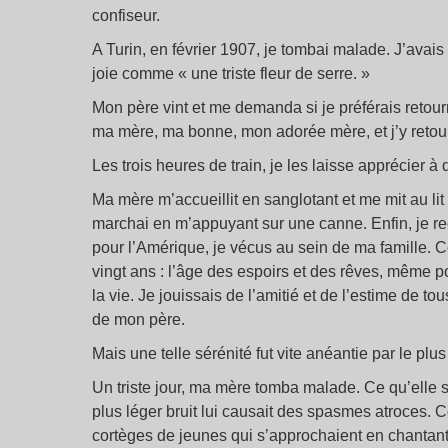
confiseur.
A Turin, en février 1907, je tombai malade. J’avais 
joie comme « une triste fleur de serre. »
Mon père vint et me demanda si je préférais retourn
ma mère, ma bonne, mon adorée mère, et j’y retou
Les trois heures de train, je les laisse apprécier à 
Ma mère m’accueillit en sanglotant et me mit au lit 
marchai en m’appuyant sur une canne. Enfin, je rec
pour l’Amérique, je vécus au sein de ma famille. C
vingt ans : l’âge des espoirs et des rêves, même p
la vie. Je jouissais de l’amitié et de l’estime de tou
de mon père.
Mais une telle sérénité fut vite anéantie par le p
Un triste jour, ma mère tomba malade. Ce qu’elle so
plus léger bruit lui causait des spasmes atroces. C
cortèges de jeunes qui s’approchaient en chantant,