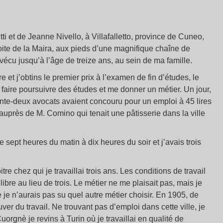
ti et de Jeanne Nivello, à Villafalletto, province de Cuneo,
oite de la Maira, aux pieds d’une magnifique chaîne de
i vécu jusqu’à l’âge de treize ans, au sein de ma famille.
re et j’obtins le premier prix à l’examen de fin d’études, le
faire poursuivre des études et me donner un métier. Un jour,
rante-deux avocats avaient concouru pour un emploi à 45 lires
 auprès de M. Comino qui tenait une pâtisserie dans la ville
 de sept heures du matin à dix heures du soir et j’avais trois
 chez qui je travaillai trois ans. Les conditions de travail
 libre au lieu de trois. Le métier ne me plaisait pas, mais je
e je n’aurais pas su quel autre métier choisir. En 1905, de
ver du travail. Ne trouvant pas d’emploi dans cette ville, je
orgnè je revins à Turin où je travaillai en qualité de