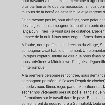
pour travailler à une famille américaine d’agriculteu
plus par humanité que par nécessité, ils nous don
toujours de la bonté de cette famille et je regrett
Je ne raconte pas ici, pour abréger, notre pèlerina
de villages, mon compagnon frappait à la porte des
lançait un « rien » à vingt pas de distance. L’arge
tombée de la nuit. Nous nous engageâmes dans un
A l’aube, nous partîmes en direction du village, S
compagnon avait habité un moment. Un piémontais,
un repas copieux. Inutile de dire que nous fîmes ho
nous arrivâmes à Middletown. Fatigués, déguenillé
ininterrompue.
A la première personne rencontrée, nous demandâme
compagnon possédait à l’excès l’esprit de clocher
la porte ; nous fûmes reçus par deux siciliennes : 
sécher nos vêtements près du poêle. Tandis que 
informations sur le travail dans le pays. Elles nous
conseillèrent de nous rendre à Springfield, toute pr