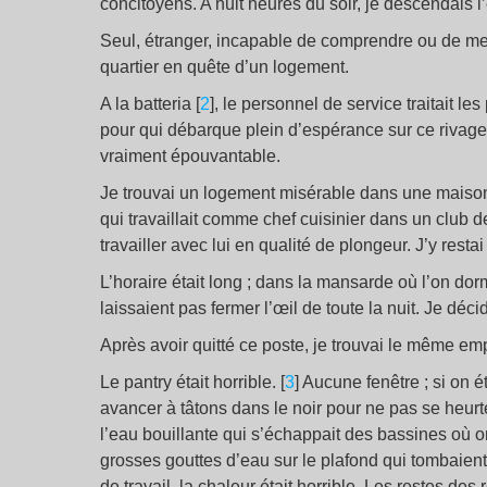
concitoyens. A huit heures du soir, je descendais 
Seul, étranger, incapable de comprendre ou de me
quartier en quête d’un logement.
A la
batteria
[
2
]
, le personnel de service traitait 
pour qui débarque plein d’espérance sur ce rivage 
vraiment épouvantable.
Je trouvai un logement misérable dans une maison
qui travaillait comme chef cuisinier dans un clu
travailler avec lui en qualité de plongeur. J’y restai
L’horaire était long ; dans la mansarde où l’on dorm
laissaient pas fermer l’œil de toute la nuit. Je déc
Après avoir quitté ce poste, je trouvai le même em
Le
pantry
était horrible.
[
3
]
Aucune fenêtre ; si on éte
avancer à tâtons dans le noir pour ne pas se heurte
l’eau bouillante qui s’échappait des bassines où on 
grosses gouttes d’eau sur le plafond qui tombaient
de travail, la chaleur était horrible. Les restes 