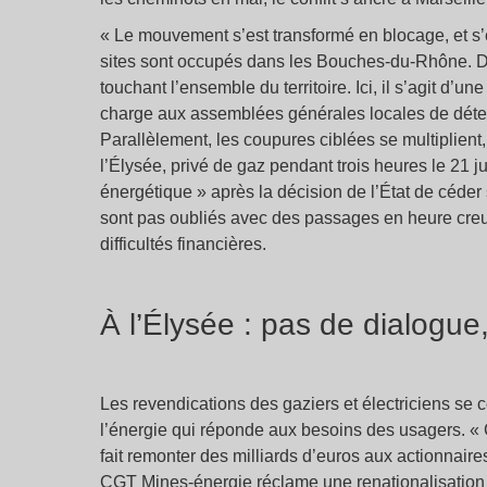
«
Le mouvement s’est transformé en blocage, et s’e
sites sont occupés dans les Bouches-du-Rhône. Depu
touchant l’ensemble du territoire. Ici, il s’agit d’u
charge aux assemblées générales locales de déter
Parallèlement, les coupures ciblées se multiplient
l’Élysée, privé de gaz pendant trois heures le 21 j
énergétique
» après la décision de l’État de céder 
sont pas oubliés avec des passages en heure creus
difficultés financières.
À l’Élysée : pas de dialogue
Les revendications des gaziers et électriciens se c
l’énergie qui réponde aux besoins des usagers. «
fait remonter des milliards d’euros aux actionnaire
CGT Mines-énergie réclame une renationalisation d