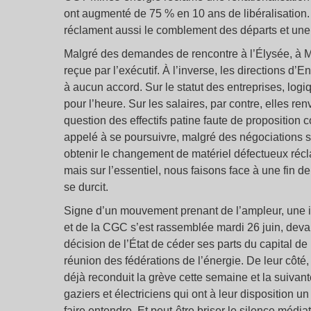
ont augmenté de 75 % en 10 ans de libéralisation. 
réclament aussi le comblement des départs et une
Malgré des demandes de rencontre à l’Élysée, à Ma
reçue par l’exécutif. À l’inverse, les directions 
à aucun accord. Sur le statut des entreprises, logiq
pour l’heure. Sur les salaires, par contre, elles r
question des effectifs patine faute de propositio
appelé à se poursuivre, malgré des négociations s
obtenir le changement de matériel défectueux récl
mais sur l’essentiel, nous faisons face à une fin d
se durcit.
Signe d’un mouvement prenant de l’ampleur, une 
et de la CGC s’est rassemblée mardi 26 juin, devan
décision de l’État de céder ses parts du capital d
réunion des fédérations de l’énergie. De leur côté, 
déjà reconduit la grève cette semaine et la suivant
gaziers et électriciens qui ont à leur disposition 
faire entendre. Et peut-être briser le silence média