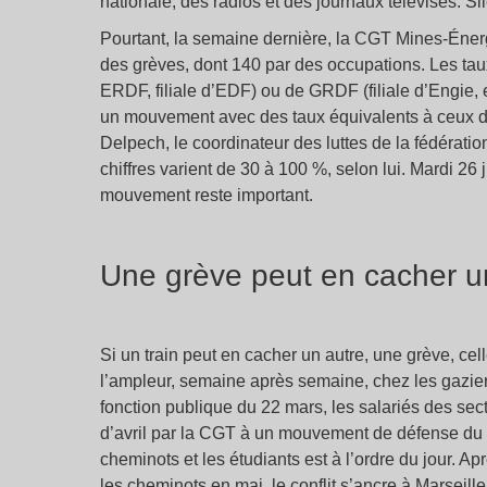
nationale, des radios et des journaux télévisés. S
Pourtant, la semaine dernière, la CGT Mines-Éner
des grèves, dont 140 par des occupations. Les tau
ERDF, filiale d’EDF) ou de GRDF (filiale d’Engie,
un mouvement avec des taux équivalents à ceux d
Delpech, le coordinateur des luttes de la fédératio
chiffres varient de 30 à 100 %, selon lui. Mardi 26 
mouvement reste important.
Une grève peut en cacher u
Si un train peut en cacher un autre, une grève, 
l’ampleur, semaine après semaine, chez les gaziers
fonction publique du 22 mars, les salariés des sect
d’avril par la CGT à un mouvement de défense du 
cheminots et les étudiants est à l’ordre du jour. 
les cheminots en mai, le conflit s’ancre à Marseille