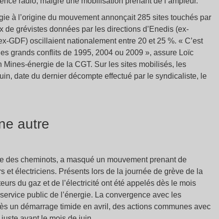
ilence radio, malgré une mobilisation prenant de l’ampleur.
gie à l’origine du mouvement annonçait 285 sites touchés par
x de grévistes données par les directions d’Enedis (ex-
 ex-GDF) oscillaient nationalement entre 20 et 25 %. «
C’est
es grands conflits de 1995, 2004 ou 2009
», assure Loïc
n Mines-énergie de la CGT. Sur les sites mobilisés, les
juin, date du dernier décompte effectué par le syndicaliste, le
ne autre
celle des cheminots, a masqué un mouvement prenant de
 et électriciens. Présents lors de la journée de grève de la
eurs du gaz et de l’électricité ont été appelés dès le mois
service public de l’énergie. La convergence avec les
Après un démarrage timide en avril, des actions communes avec
 juste avant le mois de juin.