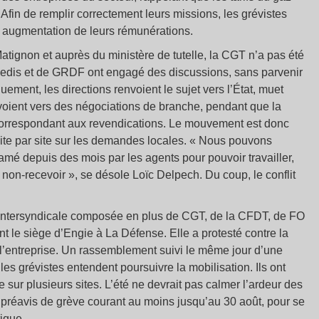
Afin de remplir correctement leurs missions, les grévistes
 augmentation de leurs rémunérations.
tignon et auprès du ministère de tutelle, la CGT n’a pas été
d’Enedis et de GRDF ont engagé des discussions, sans parvenir
uement, les directions renvoient le sujet vers l’État, muet
envoient vers des négociations de branche, pendant que la
n correspondant aux revendications. Le mouvement est donc
ite par site sur les demandes locales. «
Nous pouvons
amé depuis des mois par les agents pour pouvoir travailler,
e non-recevoir
», se désole Loïc Delpech. Du coup, le conflit
intersyndicale composée en plus de CGT, de la CFDT, de FO
t le siège d’Engie à La Défense. Elle a protesté contre la
e l’entreprise. Un rassemblement suivi le même jour d’une
les grévistes entendent poursuivre la mobilisation. Ils ont
e sur plusieurs sites. L’été ne devrait pas calmer l’ardeur des
un préavis de grève courant au moins jusqu’au 30 août, pour se
tique.