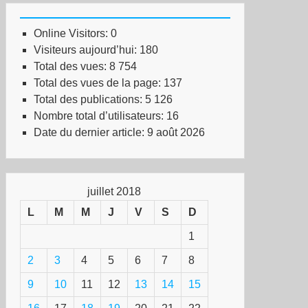
Online Visitors:
0
Visiteurs aujourd’hui:
180
Total des vues:
8 754
Total des vues de la page:
137
Total des publications:
5 126
Nombre total d’utilisateurs:
16
Date du dernier article:
9 août 2026
juillet 2018
L
M
M
J
V
S
D
1
2
3
4
5
6
7
8
9
10
11
12
13
14
15