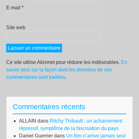
E-mail
*
Site web
Ce site utilise Akismet pour réduire les indésirables.
En
savoir plus sur la façon dont les données de vos
commentaires sont traitées
.
Commentaires récents
ALLAIN
dans
Ritchy Thibault : un acharnement
répressif, symptôme de la fascisation du pays
Daniel Guerrier
dans
Un film n’arrive jamais seul