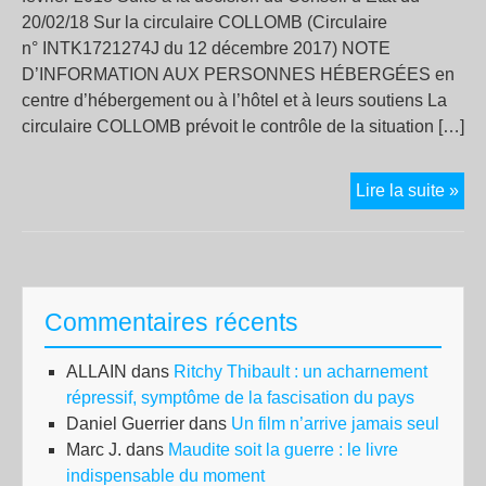
20/02/18 Sur la circulaire COLLOMB (Circulaire
n° INTK1721274J du 12 décembre 2017) NOTE
D’INFORMATION AUX PERSONNES HÉBERGÉES en
centre d’hébergement ou à l’hôtel et à leurs soutiens La
circulaire COLLOMB prévoit le contrôle de la situation […]
Sur
Lire la suite »
la
circ
CO
Commentaires récents
ALLAIN
dans
Ritchy Thibault : un acharnement
répressif, symptôme de la fascisation du pays
Daniel Guerrier
dans
Un film n’arrive jamais seul
Marc J.
dans
Maudite soit la guerre : le livre
indispensable du moment