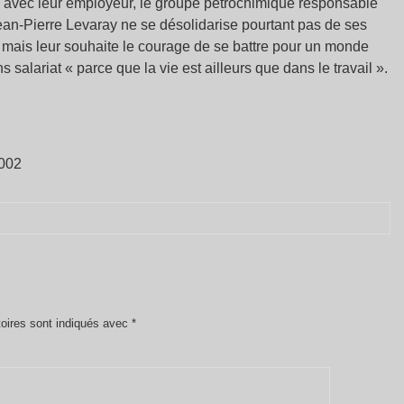
e, avec leur employeur, le groupe pétrochimique responsable
Jean-Pierre Levaray ne se désolidarise pourtant pas de ses
as mais leur souhaite le courage de se battre pour un monde
s salariat « parce que la vie est ailleurs que dans le travail ».
2002
oires sont indiqués avec
*