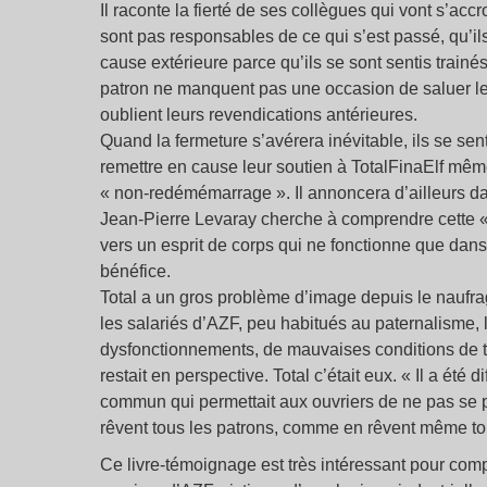
Il raconte la fierté de ses collègues qui vont s’acc
sont pas responsables de ce qui s’est passé, qu’ils 
cause extérieure parce qu’ils se sont sentis trainés 
patron ne manquent pas une occasion de saluer leur
oublient leurs revendications antérieures.
Quand la fermeture s’avérera inévitable, ils se se
remettre en cause leur soutien à TotalFinaElf mê
« non-redémémarrage ». Il annoncera d’ailleurs d
Jean-Pierre Levaray cherche à comprendre cette « 
vers un esprit de corps qui ne fonctionne que dans 
bénéfice.
Total a un gros problème d’image depuis le naufrag
les salariés d’AZF, peu habitués au paternalisme, l’
dysfonctionnements, de mauvaises conditions de t
restait en perspective. Total c’était eux. « Il a été 
commun qui permettait aux ouvriers de ne pas se
rêvent tous les patrons, comme en rêvent même tous 
Ce livre-témoignage est très intéressant pour compr