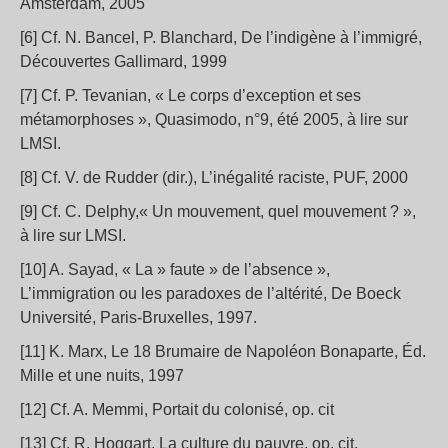
Amsterdam, 2005
[6] Cf. N. Bancel, P. Blanchard, De l’indigène à l’immigré,
Découvertes Gallimard, 1999
[7] Cf. P. Tevanian, « Le corps d’exception et ses
métamorphoses », Quasimodo, n°9, été 2005, à lire sur
LMSI.
[8] Cf. V. de Rudder (dir.), L’inégalité raciste, PUF, 2000
[9] Cf. C. Delphy,« Un mouvement, quel mouvement ? »,
à lire sur LMSI.
[10] A. Sayad, « La » faute » de l’absence »,
L’immigration ou les paradoxes de l’altérité, De Boeck
Université, Paris-Bruxelles, 1997.
[11] K. Marx, Le 18 Brumaire de Napoléon Bonaparte, Éd.
Mille et une nuits, 1997
[12] Cf. A. Memmi, Portait du colonisé, op. cit
[13] Cf. R. Hoggart, La culture du pauvre, op. cit.