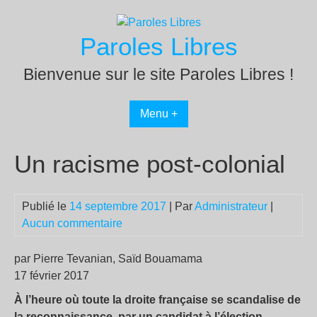
Passer
au
Paroles Libres
contenu
Bienvenue sur le site Paroles Libres !
Menu +
Un racisme post-colonial
Publié le
14 septembre 2017
| Par
Administrateur
|
Aucun commentaire
par Pierre Tevanian, Saïd Bouamama
17 février 2017
À l’heure où toute la droite française se scandalise de
la reconnaissance, par un candidat à l’élection