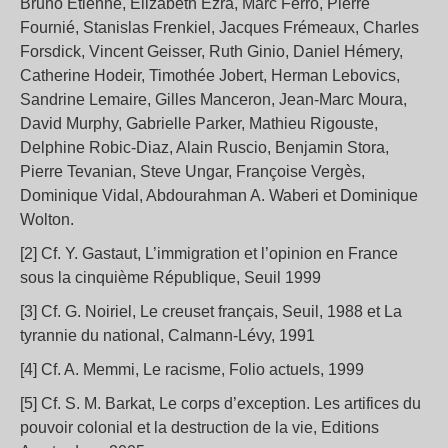
Bruno Etienne, Elizabeth Ezra, Marc Ferro, Pierre
Fournié, Stanislas Frenkiel, Jacques Frémeaux, Charles
Forsdick, Vincent Geisser, Ruth Ginio, Daniel Hémery,
Catherine Hodeir, Timothée Jobert, Herman Lebovics,
Sandrine Lemaire, Gilles Manceron, Jean-Marc Moura,
David Murphy, Gabrielle Parker, Mathieu Rigouste,
Delphine Robic-Diaz, Alain Ruscio, Benjamin Stora,
Pierre Tevanian, Steve Ungar, Françoise Vergès,
Dominique Vidal, Abdourahman A. Waberi et Dominique
Wolton.
[2] Cf. Y. Gastaut, L’immigration et l’opinion en France
sous la cinquième République, Seuil 1999
[3] Cf. G. Noiriel, Le creuset français, Seuil, 1988 et La
tyrannie du national, Calmann-Lévy, 1991
[4] Cf. A. Memmi, Le racisme, Folio actuels, 1999
[5] Cf. S. M. Barkat, Le corps d’exception. Les artifices du
pouvoir colonial et la destruction de la vie, Editions