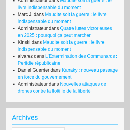
Administrateur
dans
Maudite soit la guerre : le
livre indispensable du moment
Marc J.
dans
Maudite soit la guerre : le livre
indispensable du moment
Administrateur
dans
Quatre luttes victorieuses
en 2025 : pourquoi ça peut marcher
Kinski
dans
Maudite soit la guerre : le livre
indispensable du moment
alvarez
dans
L’Extermination des Communards :
Perfidie républicaine
Daniel Guerrier
dans
Kanaky : nouveau passage
en force du gouvernement
Administrateur
dans
Nouvelles attaques de
drones contre la flottille de la liberté
Archives