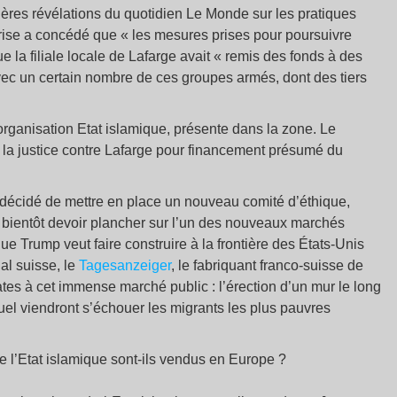
ières révélations du quotidien Le Monde sur les pratiques
prise a concédé que « les mesures prises pour poursuivre
ue la filiale locale de Lafarge avait « remis des fonds à des
avec un certain nombre de ces groupes armés, dont des tiers
organisation Etat islamique, présente dans la zone. Le
i la justice contre Lafarge pour financement présumé du
 décidé de mettre en place un nouveau comité d’éthique,
-il bientôt devoir plancher sur l’un des nouveaux marchés
que Trump veut faire construire à la frontière des États-Unis
al suisse, le
Tagesanzeiger
, le fabriquant franco-suisse de
ates à cet immense marché public : l’érection d’un mur le long
quel viendront s’échouer les migrants les plus pauvres
de l’Etat islamique sont-ils vendus en Europe ?