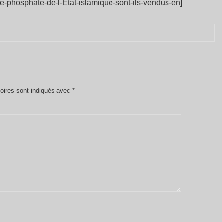
e-phosphate-de-l-Etat-islamique-sont-ils-vendus-en]
oires sont indiqués avec
*