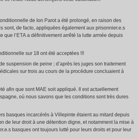
nditionnelle de Ion Parot a été prolongé, en raison des
ois sont, de facto, appliquées également aux prisonnier.e.s
te que l’ETA a définitivement arrêté la lutte armée depuis
itionnelle sur 18 ont été acceptées !!!
de suspension de peine ; d’après les juges son traitement
médicales sur trois au cours de la procédure concluaient à
é afin que sont MAE soit appliqué. Il est actuellement
l’Espagne, où nous savons que les conditions sont très dures
rs basques incarcérés à Villepinte étaient au mitard depuis
tion de leur droit à une détention digne, et notamment la mise à
r.e.s basques ont toujours lutté pour leurs droits et pour leur