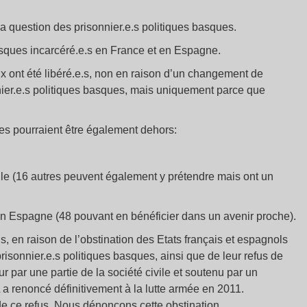
a question des prisonnier.e.s politiques basques.
basques incarcéré.e.s en France et en Espagne.
/eux ont été libéré.e.s, non en raison d’un changement de
nier.e.s politiques basques, mais uniquement parce que
ues pourraient être également dehors:
elle (16 autres peuvent également y prétendre mais ont un
en Espagne (48 pouvant en bénéficier dans un avenir proche).
.s, en raison de l’obstination des Etats français et espagnols
prisonnier.e.s politiques basques, ainsi que de leur refus de
r par une partie de la société civile et soutenu par un
a renoncé définitivement à la lutte armée en 2011.
 de ce refus. Nous dénonçons cette obstination.