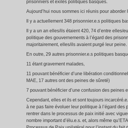
prisonniers et exilés politiques basques.
Aujourd’hui nous sommes ici réunis pour aborder l
Il y a actuellement 348 prisonnier.e.s politiques 
Il y a un an elles/ils étaient 420, 74 d’entre elles
politique des gouvernements à l’égard des prison
majoritairement, elles/ils avaient purgé leur peine.
En outre, 29 autres prisonnier.e.s politiques basq
11 étant gravement malades,
11 pouvant bénéficier d’une libération conditionn
MAE, 17 autres ont des peines de sûreté)
7 pouvant bénéficier d’une confusion des peines 
Cependant, elles et ils et sont toujours incarcéré.e
à ne pas faire évoluer leur politique à l’égard des 
rentrer dans le processus de paix initié avec vigueu
nombre important d’élu.e.s. et, alors même qu’ETA 
Processus de Paix unilatéral pour l’instant du fait