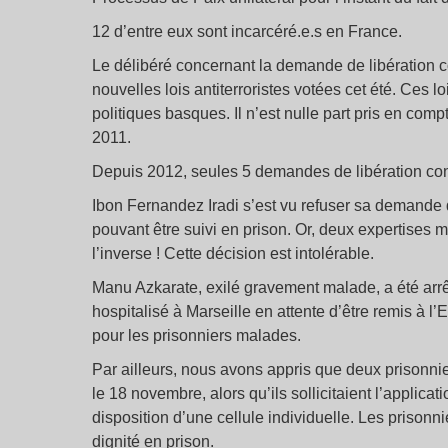
12 d’entre eux sont incarcéré.e.s en France.
Le délibéré concernant la demande de libération co
nouvelles lois antiterroristes votées cet été. Ces l
politiques basques. Il n’est nulle part pris en comp
2011.
Depuis 2012, seules 5 demandes de libération cond
Ibon Fernandez Iradi s’est vu refuser sa demande 
pouvant être suivi en prison. Or, deux expertises 
l’inverse ! Cette décision est intolérable.
Manu Azkarate, exilé gravement malade, a été arrêt
hospitalisé à Marseille en attente d’être remis à 
pour les prisonniers malades.
Par ailleurs, nous avons appris que deux prisonnie
le 18 novembre, alors qu’ils sollicitaient l’applica
disposition d’une cellule individuelle. Les prisonnie
dignité en prison.