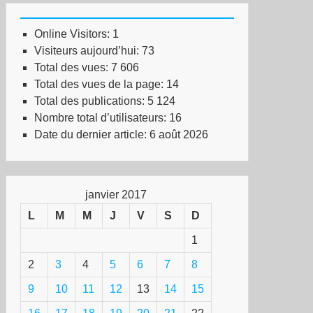
Online Visitors:
1
Visiteurs aujourd’hui:
73
Total des vues:
7 606
Total des vues de la page:
14
Total des publications:
5 124
Nombre total d’utilisateurs:
16
Date du dernier article:
6 août 2026
janvier 2017
L
M
M
J
V
S
D
1
2
3
4
5
6
7
8
9
10
11
12
13
14
15