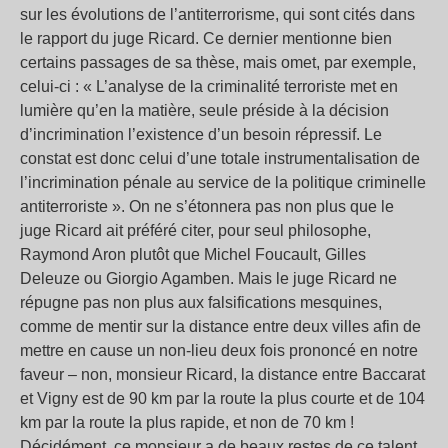
sur les évolutions de l’antiterrorisme, qui sont cités dans
le rapport du juge Ricard. Ce dernier mentionne bien
certains passages de sa thèse, mais omet, par exemple,
celui-ci : « L’analyse de la criminalité terroriste met en
lumière qu’en la matière, seule préside à la décision
d’incrimination l’existence d’un besoin répressif. Le
constat est donc celui d’une totale instrumentalisation de
l’incrimination pénale au service de la politique criminelle
antiterroriste ». On ne s’étonnera pas non plus que le
juge Ricard ait préféré citer, pour seul philosophe,
Raymond Aron plutôt que Michel Foucault, Gilles
Deleuze ou Giorgio Agamben. Mais le juge Ricard ne
répugne pas non plus aux falsifications mesquines,
comme de mentir sur la distance entre deux villes afin de
mettre en cause un non-lieu deux fois prononcé en notre
faveur – non, monsieur Ricard, la distance entre Baccarat
et Vigny est de 90 km par la route la plus courte et de 104
km par la route la plus rapide, et non de 70 km !
Décidément, ce monsieur a de beaux restes de ce talent