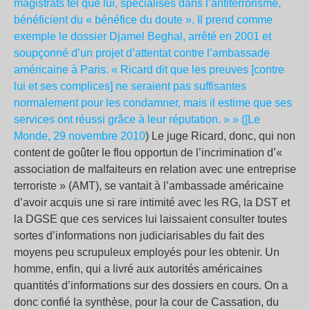
magistrats tel que lui, spécialisés dans l’antiterrorisme,
bénéficient du « bénéfice du doute ». Il prend comme
exemple le dossier Djamel Beghal, arrêté en 2001 et
soupçonné d’un projet d’attentat contre l’ambassade
américaine à Paris. « Ricard dit que les preuves [contre
lui et ses complices] ne seraient pas suffisantes
normalement pour les condamner, mais il estime que ses
services ont réussi grâce à leur réputation. » » ([Le
Monde, 29 novembre 2010
) Le juge Ricard, donc, qui non
content de goûter le flou opportun de l’incrimination d’«
association de malfaiteurs en relation avec une entreprise
terroriste » (AMT), se vantait à l’ambassade américaine
d’avoir acquis une si rare intimité avec les RG, la DST et
la DGSE que ces services lui laissaient consulter toutes
sortes d’informations non judiciarisables du fait des
moyens peu scrupuleux employés pour les obtenir. Un
homme, enfin, qui a livré aux autorités américaines
quantités d’informations sur des dossiers en cours. On a
donc confié la synthèse, pour la cour de Cassation, du