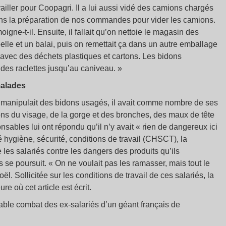
iller pour Coopagri. Il a lui aussi vidé des camions chargés
ons la préparation de nos commandes pour vider les camions.
igne-t-il. Ensuite, il fallait qu’on nettoie le magasin des
elle et un balai, puis on remettait ça dans un autre emballage
l avec des déchets plastiques et cartons. Les bidons
 des raclettes jusqu’au caniveau. »
malades
il manipulait des bidons usagés, il avait comme nombre de ses
ions du visage, de la gorge et des bronches, des maux de tête
sables lui ont répondu qu’il n’y avait « rien de dangereux ici
é hygiène, sécurité, conditions de travail (CHSCT), la
 les salariés contre les dangers des produits qu’ils
se poursuit. « On ne voulait pas les ramasser, mais tout le
l. Sollicitée sur les conditions de travail de ces salariés, la
e où cet article est écrit.
minable combat des ex-salariés d’un géant français de