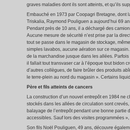
graves maladies dont ils sont atteints, et qu’ils sup
Embauché en 1973 par Coopagri Bretagne, dont la
Triskalia, Raymond Pouliguen a aujourd’hui 69 ans.
Pendant près de 10 ans, il a déchargé des camions 
Aucune mesure de sécurité n’est prise par la direct
tout se passe dans le magasin de stockage, même l
simples lavabos, aucune aération sur ce magasin.
de la marchandise jusque dans les allées. Parfois 
il fallait tout transvaser car à l’époque tout bidon c
d’autres collègues, de faire brûler des produits a
le terre-plein au nord du magasin ». Certains liqu
Père et fils atteints de cancers
La construction d’un nouvel entrepôt en 1984 ne c
stockés dans les allées de circulation sont crevés,
balayage de l’entrepôt pendant une bonne partie d
accessibles. Sauf lors des visites programmées »
Son fils Noël Pouliguen, 49 ans, découvre égaleme