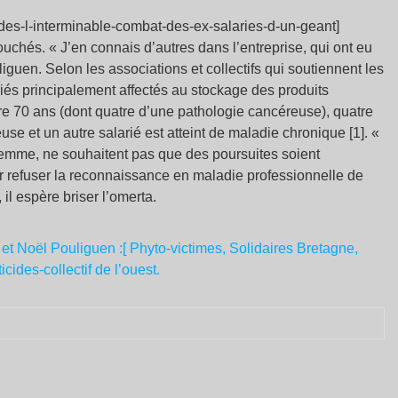
des-l-interminable-combat-des-ex-salaries-d-un-geant]
chés. « J’en connais d’autres dans l’entreprise, qui ont eu
uen. Selon les associations et collectifs qui soutiennent les
ariés principalement affectés au stockage des produits
re 70 ans (dont quatre d’une pathologie cancéreuse), quatre
 et un autre salarié est atteint de maladie chronique [1]. «
 femme, ne souhaitent pas que des poursuites soient
ir refuser la reconnaissance en maladie professionnelle de
il espère briser l’omerta.
 et Noël Pouliguen :[ Phyto-victimes, Solidaires Bretagne,
cides-collectif de l’ouest.