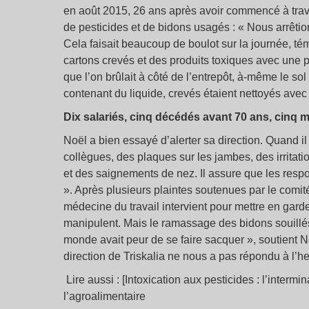
en août 2015, 26 ans après avoir commencé à trava
de pesticides et de bidons usagés : « Nous arrêti
Cela faisait beaucoup de boulot sur la journée, témo
cartons crevés et des produits toxiques avec une p
que l’on brûlait à côté de l’entrepôt, à-même le so
contenant du liquide, crevés étaient nettoyés avec
Dix salariés, cinq décédés avant 70 ans, cinq 
Noël a bien essayé d’alerter sa direction. Quand 
collègues, des plaques sur les jambes, des irritat
et des saignements de nez. Il assure que les respon
». Après plusieurs plaintes soutenues par le comit
médecine du travail intervient pour mettre en garde
manipulent. Mais le ramassage des bidons souillés 
monde avait peur de se faire sacquer », soutient Noë
direction de Triskalia ne nous a pas répondu à l’heur
Lire aussi : [Intoxication aux pesticides : l’inter
l’agroalimentaire