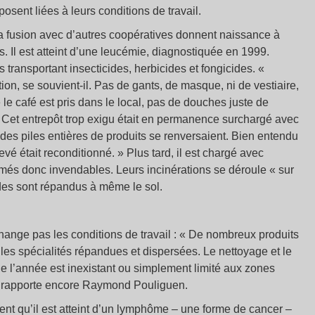
posent liées à leurs conditions de travail.
 fusion avec d’autres coopératives donnent naissance à
 Il est atteint d’une leucémie, diagnostiquée en 1999.
transportant insecticides, herbicides et fongicides. «
ion, se souvient-il. Pas de gants, de masque, ni de vestiaire,
e café est pris dans le local, pas de douches juste de
 Cet entrepôt trop exigu était en permanence surchargé avec
des piles entières de produits se renversaient. Bien entendu
revé était reconditionné. » Plus tard, il est chargé avec
bîmés donc invendables. Leurs incinérations se déroule « sur
ides sont répandus à même le sol.
hange pas les conditions de travail : « De nombreux produits
 les spécialités répandues et dispersées. Le nettoyage et le
e l’année est inexistant ou simplement limité aux zones
, rapporte encore Raymond Pouliguen.
nt qu’il est atteint d’un lymphôme – une forme de cancer –