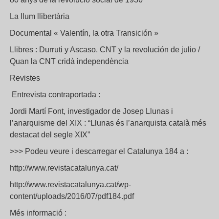
La llum llibertària
Documental « Valentín, la otra Transición »
Llibres : Durruti y Ascaso. CNT y la revolución de julio /
Quan la CNT cridà independència
Revistes
Entrevista contraportada :
Jordi Martí Font, investigador de Josep Llunas i
l’anarquisme del XIX : “Llunas és l’anarquista català més
destacat del segle XIX”
>>> Podeu veure i descarregar el Catalunya 184 a :
http://www.revistacatalunya.cat/
http://www.revistacatalunya.cat/wp-
content/uploads/2016/07/pdf184.pdf
Més informació :