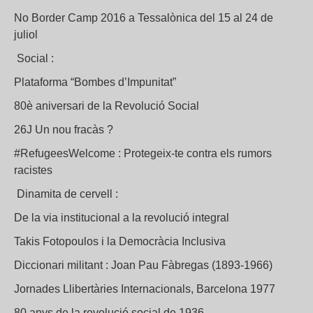
No Border Camp 2016 a Tessalònica del 15 al 24 de
juliol
Social :
Plataforma “Bombes d’Impunitat”
80è aniversari de la Revolució Social
26J Un nou fracàs ?
#RefugeesWelcome : Protegeix-te contra els rumors
racistes
Dinamita de cervell :
De la via institucional a la revolució integral
Takis Fotopoulos i la Democràcia Inclusiva
Diccionari militant : Joan Pau Fàbregas (1893-1966)
Jornades Llibertàries Internacionals, Barcelona 1977
80 anys de la revolució social de 1936