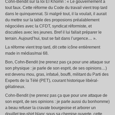
Cohn-Bendit sur la loi El Khomri : « Le gouvernement a
tout faux. Cette réforme du Code du travail vient trop tard
dans le quinquennat. Si malgré tout, il la voulait, il aurait
du mettre sur la table des proposions préalablement
négociées avec la CFDT, syndicat réformiste, et
discutées avec les jeunes. Bref il lui fallait préparer le
terrain. Aujourd’hui, tout se fait dans l’urgence… ».
La réforme vient trop tard, dit cette icône entièrement
made in médias/mai 68.
Bon, Cohn-Bendit (ne prenez pas ça pour une attaque sur
son physique : je parle de son esprit, de ses opinions…)
est devenu mou, gras, infatué, bouffi, militant du Parti des
Experts de la Télé (PET), courant historique libéral-
gélatineux.
Cohn-Bendit (ne prenez pas ça que pour une attaque de
son esprit, de ses opinions : je parle aussi du bonhomme)
a beau refuser la cravate bourgeoise et arborer un
douillet tee-shirt blanc sous sa chemise ouverte, cette