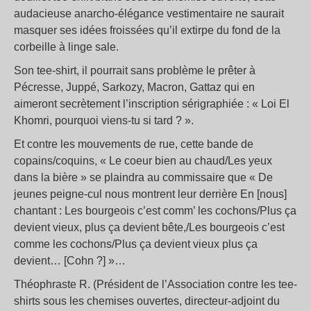
audacieuse anarcho-élégance vestimentaire ne saurait
masquer ses idées froissées qu’il extirpe du fond de la
corbeille à linge sale.
Son tee-shirt, il pourrait sans problème le prêter à
Pécresse, Juppé, Sarkozy, Macron, Gattaz qui en
aimeront secrètement l’inscription sérigraphiée : « Loi El
Khomri, pourquoi viens-tu si tard ? ».
Et contre les mouvements de rue, cette bande de
copains/coquins, « Le coeur bien au chaud/Les yeux
dans la bière » se plaindra au commissaire que « De
jeunes peigne-cul nous montrent leur derrière En [nous]
chantant : Les bourgeois c’est comm’ les cochons/Plus ça
devient vieux, plus ça devient bête,/Les bourgeois c’est
comme les cochons/Plus ça devient vieux plus ça
devient… [Cohn ?] »…
Théophraste R. (Président de l’Association contre les tee-
shirts sous les chemises ouvertes, directeur-adjoint du