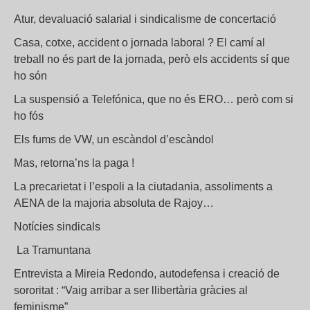
Atur, devaluació salarial i sindicalisme de concertació
Casa, cotxe, accident o jornada laboral ? El camí al
treball no és part de la jornada, però els accidents sí que
ho són
La suspensió a Telefónica, que no és ERO… però com si
ho fós
Els fums de VW, un escàndol d’escàndol
Mas, retorna’ns la paga !
La precarietat i l’espoli a la ciutadania, assoliments a
AENA de la majoria absoluta de Rajoy…
Notícies sindicals
La Tramuntana
Entrevista a Mireia Redondo, autodefensa i creació de
sororitat : “Vaig arribar a ser llibertària gràcies al
feminisme”