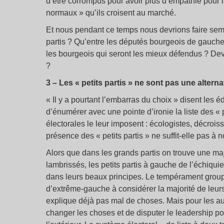
d’être corrompus pour avoir plus d’empathie pour la
normaux » qu’ils croisent au marché.
Et nous pendant ce temps nous devrions faire semb
partis ? Qu’entre les députés bourgeois de gauche 
les bourgeois qui seront les mieux défendus ? Dev
?
3 – Les « petits partis » ne sont pas une alterna
« Il y a pourtant l’embarras du choix » disent les é
d’énumérer avec une pointe d’ironie la liste des « p
électorales le leur imposent : écologistes, décroi
présence des « petits partis » ne suffit-elle pas à
Alors que dans les grands partis on trouve une majo
lambrissés, les petits partis à gauche de l’échiqui
dans leurs beaux principes. Le tempérament groupu
d’extrême-gauche à considérer la majorité de leu
explique déjà pas mal de choses. Mais pour les a
changer les choses et de disputer le leadership p