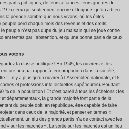
des partis politiques, de leurs alliances, leurs guerres de
 ? Ou ceux qui soutiennent encore et toujours qu’on a bien
ns la période sombre que nous vivons, où les élites
e peuple perd chaque mois des revenus et des droits,
ue le peuple n’est pas dupe du jeu malsain qui se joue contre
oient tentés par l’abstention, et qu’une bonne partie de ceux
nous votons
rdez la classe politique ! En 1945, les ouvriers et les
encore peu par rapport à leur proportion dans la société,
lle : il n’y a plus qu’un ouvrier à l’Assemblée nationale, et 81
cadres et professions intellectuelles supérieures). Pourtant,
 % de la population ! Et c’est pareil à tous les échelons : les
 et départementaux, la grande majorité font partie de la
sentant du peuple doit, en république, être capable de faire
projeter dans ceux de la majorité, et penser en termes «
Actuellement, un élu des grands partis n’a de contact avec les
nd « sur les marchés ». La sortie sur les marchés est un lieu