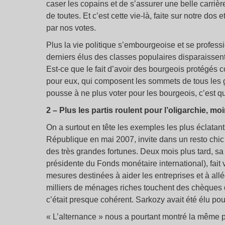
caser les copains et de s’assurer une belle carrière
de toutes. Et c’est cette vie-là, faite sur notre d
par nos votes.
Plus la vie politique s’embourgeoise et se profess
derniers élus des classes populaires disparaissent 
Est-ce que le fait d’avoir des bourgeois protégés 
pour eux, qui composent les sommets de tous les g
pousse à ne plus voter pour les bourgeois, c’est q
2 – Plus les partis roulent pour l’oligarchie, m
On a surtout en tête les exemples les plus éclatan
République en mai 2007, invite dans un resto chic
des très grandes fortunes. Deux mois plus tard, s
présidente du Fonds monétaire international), fait
mesures destinées à aider les entreprises et à all
milliers de ménages riches touchent des chèques d
c’était presque cohérent. Sarkozy avait été élu pour 
« L’alternance » nous a pourtant montré la même po