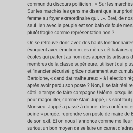
commun du discours politicien : « Sur les marchés, l
Sur les marchés les gens me disent que leur priorité
femme au foyer extraordinaire qui…». Bref, de nos 
seul lien avec le peuple est son bain de foule mens
plutôt fragile comme représentation non ?
On se retrouve donc avec des hauts fonctionnaires 
évoquent avec émotion « ces mères célibataires q
écoles qui parlent au nom des apprentis artisans 
membres de la classe supérieure, utilisent qui plus
et financier sécurisé, grâce notamment aux cumuls
Bartolone, « candidat malheureux » à l’élection régi
après avoir perdu son poste ? Non, il se fait réélir
côté le temps de faire campagne ! Même lorsqu’ils
pour magouiller, comme Alain Juppé, ils sont tout 
Monsieur Juppé a passé à donner des conférences
peine » purgée, reprendre son poste de maire de B
de son exil. Et on nous l’annonce comme meilleur r
surtout un bon moyen de se faire un carnet d’adres