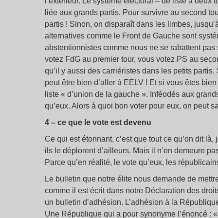
l’extérieur. Le système électoral – de liste à deux
liée aux grands partis. Pour survivre au second tou
partis ! Sinon, on disparaît dans les limbes, jusqu
alternatives comme le Front de Gauche sont systém
abstentionnistes comme nous ne se rabattent pas sur
votez FdG au premier tour, vous votez PS au second.
qu’il y aussi des carriéristes dans les petits parti
peut être bien d’aller à EELV ! Et si vous êtes bi
liste « d’union de la gauche ». Inféodés aux grand
qu’eux. Alors à quoi bon voter pour eux, on peut sa
4 – ce que le vote est devenu
Ce qui est étonnant, c’est que tout ce qu’on dit là, 
ils le déplorent d’ailleurs. Mais il n’en demeure pas
Parce qu’en réalité, le vote qu’eux, les républicai
Le bulletin que notre élite nous demande de mettre 
comme il est écrit dans notre Déclaration des droi
un bulletin d’adhésion. L’adhésion à la République
Une République qui a pour synonyme l’énoncé : « 