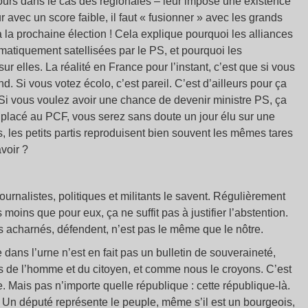
 tours dans le cas des régionales – leur impose une existence
r avec un score faible, il faut « fusionner » avec les grands
’à la prochaine élection ! Cela explique pourquoi les alliances
atiquement satellisées par le PS, et pourquoi les
 elles. La réalité en France pour l’instant, c’est que si vous
 Si vous votez écolo, c’est pareil. C’est d’ailleurs pour ça
s. Si vous voulez avoir une chance de devenir ministre PS, ça
en placé au PCF, vous serez sans doute un jour élu sur une
s, les petits partis reproduisent bien souvent les mêmes tares
voir ?
journalistes, politiques et militants le savent. Régulièrement
 moins que pour eux, ça ne suffit pas à justifier l’abstention.
ns acharnés, défendent, n’est pas le même que le nôtre.
dans l’urne n’est en fait pas un bulletin de souveraineté,
ts de l’homme et du citoyen, et comme nous le croyons. C’est
. Mais pas n’importe quelle république : cette république-là.
Un député représente le peuple, même s’il est un bourgeois,