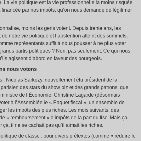
. La vie politique est la vie professionnelle la moins risquée
os et financée par nos impôts, qu’on nous demande de légitimer
ionnalise, moins les gens votent. Depuis trente ans, les
de notre vie politique et l’abstention atteint des sommets.
comme représentants suffit à nous pousser à ne plus voter
rands partis politiques ? Non, pas seulement. Ce qui nous
u’ils agissent d’abord en faveur des bourgeois.
oins nous votons
ts : Nicolas Sarkozy, nouvellement élu président de la
 parisien des stars du show biz et des grands patrons, que
a ministre de l’Économie, Christine Lagarde (désormais
 voter à l’Assemblée le « Paquet fiscal », un ensemble de
éger les impôts des plus riches. Les mois suivants, des
e « remboursement » d’impôts de la part du fisc. Mais ça,
ça, il ne se cachait pas qu’il aimait les riches.
litique de classe : pour divers prétextes (comme « réduire le