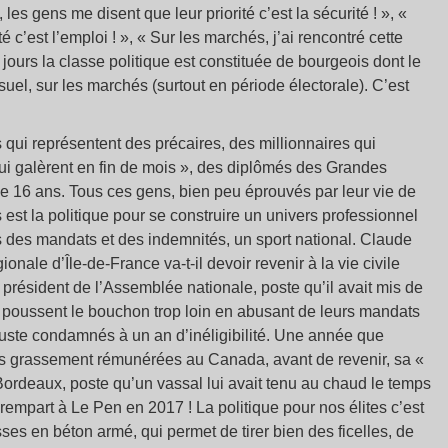
es gens me disent que leur priorité c’est la sécurité ! », «
 c’est l’emploi ! », « Sur les marchés, j’ai rencontré cette
jours la classe politique est constituée de bourgeois dont le
uel, sur les marchés (surtout en période électorale). C’est
qui représentent des précaires, des millionnaires qui
ui galèrent en fin de mois », des diplômés des Grandes
de 16 ans. Tous ces gens, bien peu éprouvés par leur vie de
 est la politique pour se construire un univers professionnel
 des mandats et des indemnités, un sport national. Claude
onale d’Île-de-France va-t-il devoir revenir à la vie civile
e président de l’Assemblée nationale, poste qu’il avait mis de
 poussent le bouchon trop loin en abusant de leurs mandats
juste condamnés à un an d’inéligibilité. Une année que
 grassement rémunérées au Canada, avant de revenir, sa «
ordeaux, poste qu’un vassal lui avait tenu au chaud le temps
empart à Le Pen en 2017 ! La politique pour nos élites c’est
ses en béton armé, qui permet de tirer bien des ficelles, de