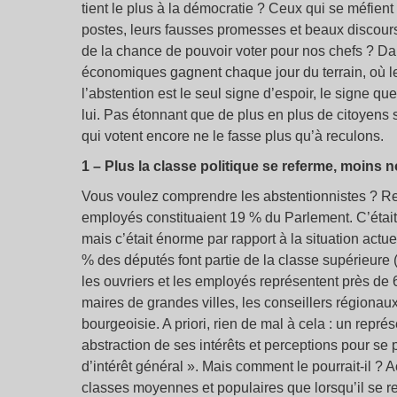
tient le plus à la démocratie ? Ceux qui se méfient 
postes, leurs fausses promesses et beaux discours
de la chance de pouvoir voter pour nos chefs ? Da
économiques gagnent chaque jour du terrain, où l
l’abstention est le seul signe d’espoir, le signe q
lui. Pas étonnant que de plus en plus de citoyens s
qui votent encore ne le fasse plus qu’à reculons.
1 – Plus la classe politique se referme, moins 
Vous voulez comprendre les abstentionnistes ? Rega
employés constituaient 19 % du Parlement. C’était 
mais c’était énorme par rapport à la situation actue
% des députés font partie de la classe supérieure (
les ouvriers et les employés représentent près de 60
maires de grandes villes, les conseillers régionaux
bourgeoisie. A priori, rien de mal à cela : un repré
abstraction de ses intérêts et perceptions pour se 
d’intérêt général ». Mais comment le pourrait-il ? 
classes moyennes et populaires que lorsqu’il se re