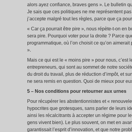
alors ayez confiance, braves gens ». Le bulletin qu
Je sais que ces politiques ne me représentent pas
j’accepte malgré tout les règles, parce que ça pourr
« Car ça pourrait être pire », nous répète-t-on en b
sera pire. Pourquoi voter pour la droite ? Parce que
programmatique, où l’on choisit ce qu’on aimerait 
».
Mais ce qui est le « moins pire » pour nous, c’est l
entrepreneurs, qui sont au sommet de notre société
du droit du travail, plus de réduction d’impôt, et s
ne sera remis en question. Quoi de mieux pour eu
5 – Nos conditions pour retourner aux urnes
Pour récupérer les abstentionnistes et « renouveler 
hypocrites que grotesques, sans parler de leurs idé
ainsi les récalcitrants à accepter un régime pour 
gens vivent bien). Le plus souvent, on met en av
garantissait l’esprit d’innovation, et que notre pro