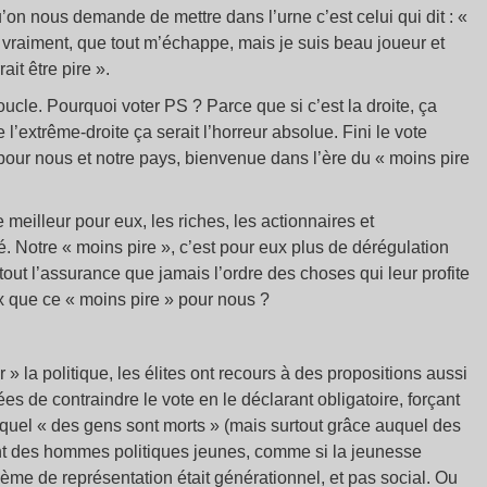
’on nous demande de mettre dans l’urne c’est celui qui dit : «
 vraiment, que tout m’échappe, mais je suis beau joueur et
ait être pire ».
oucle. Pourquoi voter PS ? Parce que si c’est la droite, ça
 l’extrême-droite ça serait l’horreur absolue. Fini le vote
pour nous et notre pays, bienvenue dans l’ère du « moins pire
e meilleur pour eux, les riches, les actionnaires et
. Notre « moins pire », c’est pour eux plus de dérégulation
urtout l’assurance que jamais l’ordre des choses qui leur profite
x que ce « moins pire » pour nous ?
» la politique, les élites ont recours à des propositions aussi
es de contraindre le vote en le déclarant obligatoire, forçant
lequel « des gens sont morts » (mais surtout grâce auquel des
ant des hommes politiques jeunes, comme si la jeunesse
blème de représentation était générationnel, et pas social. Ou