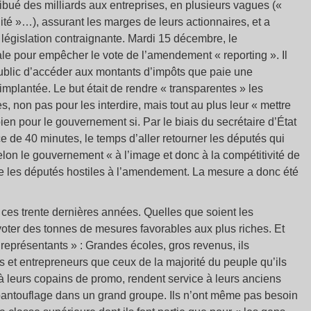
ibué des milliards aux entreprises, en plusieurs vagues («
lité »…), assurant les marges de leurs actionnaires, et a
législation contraignante. Mardi 15 décembre, le
e pour empêcher le vote de l’amendement « reporting ». Il
public d’accéder aux montants d’impôts que paie une
implantée. Le but était de rendre « transparentes » les
, non pas pour les interdire, mais tout au plus leur « mettre
bien pour le gouvernement si. Par le biais du secrétaire d’État
 de 40 minutes, le temps d’aller retourner les députés qui
elon le gouvernement « à l’image et donc à la compétitivité de
cle les députés hostiles à l’amendement. La mesure a donc été
 ces trente dernières années. Quelles que soient les
 voter des tonnes de mesures favorables aux plus riches. Et
« représentants » : Grandes écoles, gros revenus, ils
es et entrepreneurs que ceux de la majorité du peuple qu’ils
 à leurs copains de promo, rendent service à leurs anciens
 pantouflage dans un grand groupe. Ils n’ont même pas besoin