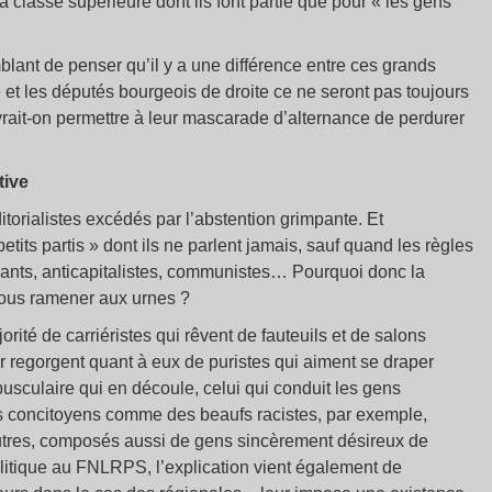
 classe supérieure dont ils font partie que pour « les gens
lant de penser qu’il y a une différence entre ces grands
et les députés bourgeois de droite ce ne seront pas toujours
rait-on permettre à leur mascarade d’alternance de perdurer
tive
ditorialistes excédés par l’abstention grimpante. Et
etits partis » dont ils ne parlent jamais, sauf quand les règles
ssants, anticapitalistes, communistes… Pourquoi donc la
 nous ramener aux urnes ?
rité de carriéristes qui rêvent de fauteuils et de salons
er regorgent quant à eux de puristes qui aiment se draper
sculaire qui en découle, celui qui conduit les gens
rs concitoyens comme des beaufs racistes, par exemple,
utres, composés aussi de gens sincèrement désireux de
olitique au FNLRPS, l’explication vient également de