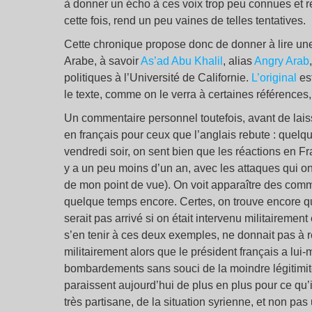
à donner un écho à ces voix trop peu connues et r
cette fois, rend un peu vaines de telles tentatives.
Cette chronique propose donc de donner à lire une r
Arabe, à savoir
As’ad Abu Khalil
, alias
Angry Arab
politiques à l’Université de Californie.
L’original
es
le texte, comme on le verra à certaines références,
Un commentaire personnel toutefois, avant de laisse
en français pour ceux que l’anglais rebute : quelq
vendredi soir, on sent bien que les réactions en Fra
y a un peu moins d’un an, avec les attaques qui o
de mon point de vue). On voit apparaître des comme
quelque temps encore. Certes, on trouve encore qu
serait pas arrivé si on était intervenu militairemen
s’en tenir à ces deux exemples, ne donnait pas à ré
militairement alors que le président français a lu
bombardements sans souci de la moindre légitimit
paraissent aujourd’hui de plus en plus pour ce qu’
très partisane, de la situation syrienne, et non pa