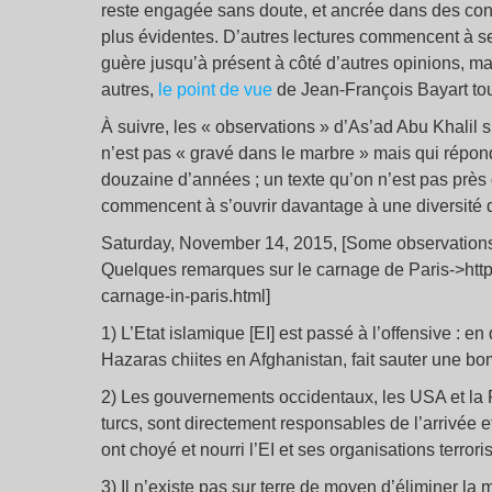
reste engagée sans doute, et ancrée dans des conv
plus évidentes. D’autres lectures commencent à se 
guère jusqu’à présent à côté d’autres opinions, ma
autres,
le point de vue
de Jean-François Bayart tou
À suivre, les « observations » d’As’ad Abu Khalil s
n’est pas « gravé dans le marbre » mais qui répond 
douzaine d’années ; un texte qu’on n’est pas près
commencent à s’ouvrir davantage à une diversité d
Saturday, November 14, 2015, [Some observations 
Quelques remarques sur le carnage de Paris->http
carnage-in-paris.html]
1) L’Etat islamique [EI] est passé à l’offensive : e
Hazaras chiites en Afghanistan, fait sauter une b
2) Les gouvernements occidentaux, les USA et la Fr
turcs, sont directement responsables de l’arrivée et
ont choyé et nourri l’EI et ses organisations terror
3) Il n’existe pas sur terre de moyen d’éliminer la 