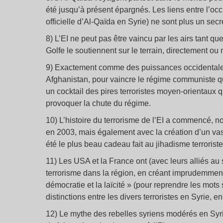
été jusqu’à présent épargnés. Les liens entre l’occ
officielle d’Al-Qaïda en Syrie) ne sont plus un secr
8) L’EI ne peut pas être vaincu par les airs tant qu
Golfe le soutiennent sur le terrain, directement ou 
9) Exactement comme des puissances occidentales 
Afghanistan, pour vaincre le régime communiste qui
un cocktail des pires terroristes moyen-orientaux q
provoquer la chute du régime.
10) L’histoire du terrorisme de l’EI a commencé, n
en 2003, mais également avec la création d’un vast
été le plus beau cadeau fait au jihadisme terrorist
11) Les USA et la France ont (avec leurs alliés au
terrorisme dans la région, en créant imprudemment 
démocratie et la laïcité » (pour reprendre les mots
distinctions entre les divers terroristes en Syrie, e
12) Le mythe des rebelles syriens modérés en Syrie