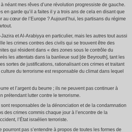
 à néant mes rêves d’une révolution progressiste de gauche.
 en garde qu’il a faites il y a trois ans de cela en disant que
jour au cœur de l’Europe ? Aujourd’hui, les partisans du régime
rtout.
azira et Al-Arabiyya en particulier, mais les autres tout aussi
le les crimes contres des civils qui se trouvent être des
nites qui résident dans « des zones sous le contrôle du
rès les attentats dans la banlieue sud [de Beyrouth], tant les
sortes de justifications, rationalisant ces crimes et traitant
te culture du terrorisme est responsable du climat dans lequel
re et l’argent du beurre ; ils ne peuvent pas continuer à
n prétendant lutter contre le terrorisme.
sont responsables de la dénonciation et de la condamnation
ropos des crimes commis chaque jour à l’encontre de la
cident, l’État israélien terroriste.
 pourront pas s’entendre à propos de toutes les formes de