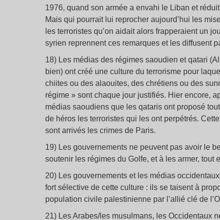
1976, quand son armée a envahi le Liban et réduit
Mais qui pourrait lui reprocher aujourd’hui les mises
les terroristes qu’on aidait alors frapperaient un 
syrien reprennent ces remarques et les diffusent pa
18) Les médias des régimes saoudien et qatari (Al-J
bien) ont créé une culture du terrorisme pour laquel
chiites ou des alaouites, des chrétiens ou des sun
régime » sont chaque jour justifiés. Hier encore, ap
médias saoudiens que les qataris ont proposé toutes 
de héros les terroristes qui les ont perpétrés. Cet
sont arrivés les crimes de Paris.
19) Les gouvernements ne peuvent pas avoir le beur
soutenir les régimes du Golfe, et à les armer, tout e
20) Les gouvernements et les médias occidentaux 
fort sélective de cette culture : ils se taisent à p
population civile palestinienne par l’allié clé de l’Oc
21) Les Arabes/les musulmans, les Occidentaux ne