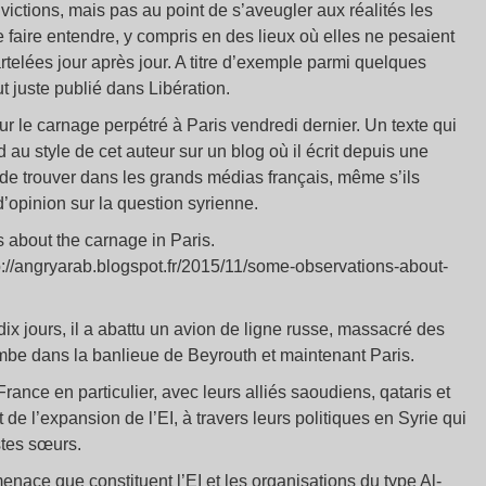
ictions, mais pas au point de s’aveugler aux réalités les
faire entendre, y compris en des lieux où elles ne pesaient
rtelées jour après jour. A titre d’exemple parmi quelques
t juste publié dans Libération.
ur le carnage perpétré à Paris vendredi dernier. Un texte qui
au style de cet auteur sur un blog où il écrit depuis une
 de trouver dans les grands médias français, même s’ils
’opinion sur la question syrienne.
about the carnage in Paris.
://angryarab.blogspot.fr/2015/11/some-observations-about-
n dix jours, il a abattu un avion de ligne russe, massacré des
ombe dans la banlieue de Beyrouth et maintenant Paris.
ance en particulier, avec leurs alliés saoudiens, qataris et
 de l’expansion de l’EI, à travers leurs politiques en Syrie qui
istes sœurs.
menace que constituent l’EI et les organisations du type Al-