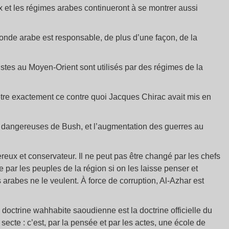
 et les régimes arabes continueront à se montrer aussi
monde arabe est responsable, de plus d’une façon, de la
istes au Moyen-Orient sont utilisés par des régimes de la
e être exactement ce contre quoi Jacques Chirac avait mis en
s dangereuses de Bush, et l’augmentation des guerres au
eux et conservateur. Il ne peut pas être changé par les chefs
re par les peuples de la région si on les laisse penser et
s arabes ne le veulent. À force de corruption, Al-Azhar est
a doctrine wahhabite saoudienne est la doctrine officielle du
ecte : c’est, par la pensée et par les actes, une école de