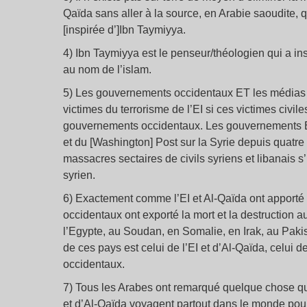
Qaïda sans aller à la source, en Arabie saoudite, qui
[inspirée d’]Ibn Taymiyya.
4) Ibn Taymiyya est le penseur/théologien qui a ins
au nom de l’islam.
5) Les gouvernements occidentaux ET les médias 
victimes du terrorisme de l’EI si ces victimes civi
gouvernements occidentaux. Les gouvernements E
et du [Washington] Post sur la Syrie depuis quat
massacres sectaires de civils syriens et libanais 
syrien.
6) Exactement comme l’EI et Al-Qaïda ont apporté 
occidentaux ont exporté la mort et la destruction a
l’Egypte, au Soudan, en Somalie, en Irak, au Pakis
de ces pays est celui de l’EI et d’Al-Qaïda, celu
occidentaux.
7) Tous les Arabes ont remarqué quelque chose qui n
et d’Al-Qaïda voyagent partout dans le monde pour p