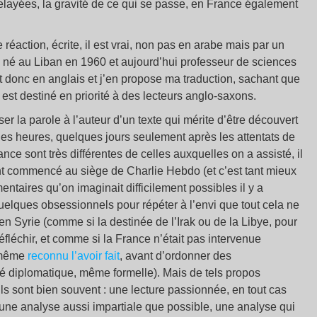
elayées, la gravité de ce qui se passe, en France également
éaction, écrite, il est vrai, non pas en arabe mais par un
, né au Liban en 1960 et aujourd’hui professeur de sciences
t donc en anglais et j’en propose ma traduction, sachant que
 est destiné en priorité à des lecteurs anglo-saxons.
r la parole à l’auteur d’un texte qui mérite d’être découvert
ues heures, quelques jours seulement après les attentats de
nce sont très différentes de celles auxquelles on a assisté, il
nt commencé au siège de Charlie Hebdo (et c’est tant mieux
ntaires qu’on imaginait difficilement possibles il y a
elques obsessionnels pour répéter à l’envi que tout cela ne
t en Syrie (comme si la destinée de l’Irak ou de la Libye, pour
fléchir, et comme si la France n’était pas intervenue
i-même
reconnu l’avoir fait
, avant d’ordonner des
é diplomatique, même formelle). Mais de tels propos
ils sont bien souvent : une lecture passionnée, en tout cas
s une analyse aussi impartiale que possible, une analyse qui