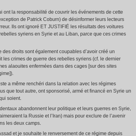
 ont la responsabilité de couvrir les événements de cette
exception de Patrick Coburn) de désinformer leurs lecteurs
erreur. Ils ont ignoré ET JUSTIFIÉ les résultats des voitures
rebelles syriens en Syrie et au Liban, parce que ces crimes
e des droits sont également coupables d’avoir créé un
t les crimes de guerre des rebelles syriens (cf. le dernier
es alaouites enfermées dans des cages [sur des sites
gime]).
iste a même renchéri dans la relation avec les régimes
us que tout autre, ont sponsorisé, armé et financé en Syrie un
qui soient.
dentaux abandonnent leur politique et leurs guerres en Syrie,
imeraient la Russie et l’Iran) mais pour exclure de l’avenir
ans les deux camps.
Assad et je souhaite le renversement de ce régime depuis