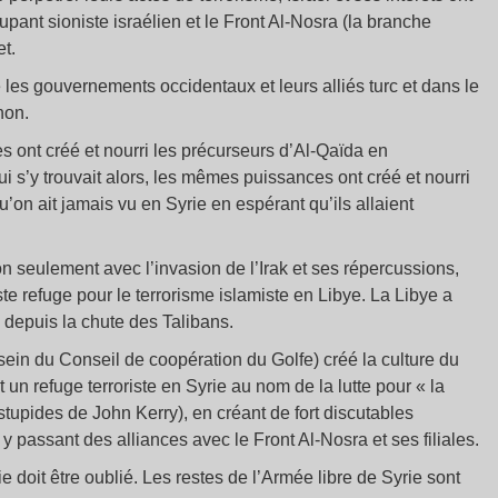
upant sioniste israélien et le Front Al-Nosra (la branche
et.
e les gouvernements occidentaux et leurs alliés turc et dans le
non.
ont créé et nourri les précurseurs d’Al-Qaïda en
 s’y trouvait alors, les mêmes puissances ont créé et nourri
u’on ait jamais vu en Syrie en espérant qu’ils allaient
on seulement avec l’invasion de l’Irak et ses répercussions,
e refuge pour le terrorisme islamiste en Libye. La Libye a
e depuis la chute des Talibans.
 sein du Conseil de coopération du Golfe) créé la culture du
un refuge terroriste en Syrie au nom de la lutte pour « la
 stupides de John Kerry), en créant de fort discutables
n y passant des alliances avec le Front Al-Nosra et ses filiales.
 doit être oublié. Les restes de l’Armée libre de Syrie sont