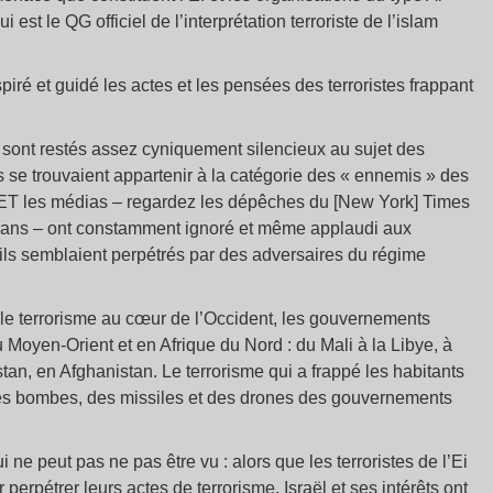
 est le QG officiel de l’interprétation terroriste de l’islam
piré et guidé les actes et les pensées des terroristes frappant
sont restés assez cyniquement silencieux au sujet des
les se trouvaient appartenir à la catégorie des « ennemis » des
T les médias – regardez les dépêches du [New York] Times
re ans – ont constamment ignoré et même applaudi aux
s’ils semblaient perpétrés par des adversaires du régime
le terrorisme au cœur de l’Occident, les gouvernements
u Moyen-Orient et en Afrique du Nord : du Mali à la Libye, à
tan, en Afghanistan. Le terrorisme qui a frappé les habitants
i des bombes, des missiles et des drones des gouvernements
e peut pas ne pas être vu : alors que les terroristes de l’Ei
erpétrer leurs actes de terrorisme, Israël et ses intérêts ont