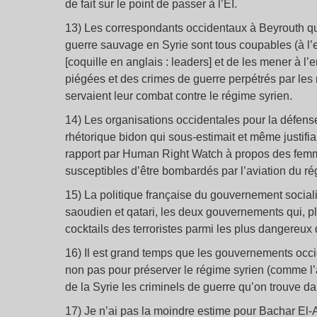
de fait sur le point de passer à l’EI.
13) Les correspondants occidentaux à Beyrouth qui
guerre sauvage en Syrie sont tous coupables (à l’
[coquille en anglais : leaders] et de les mener à l’
piégées et des crimes de guerre perpétrés par les 
servaient leur combat contre le régime syrien.
14) Les organisations occidentales pour la défens
rhétorique bidon qui sous-estimait et même justifiai
rapport par Human Right Watch à propos des femm
susceptibles d’être bombardés par l’aviation du ré
15) La politique française du gouvernement social
saoudien et qatari, les deux gouvernements qui, pl
cocktails des terroristes parmi les plus dangereux 
16) Il est grand temps que les gouvernements occi
non pas pour préserver le régime syrien (comme l’a
de la Syrie les criminels de guerre qu’on trouve d
17) Je n’ai pas la moindre estime pour Bachar El-