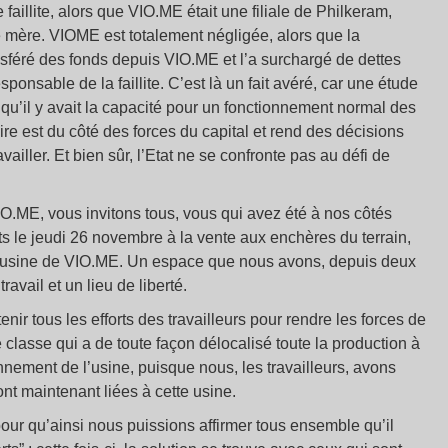
aillite, alors que VIO.ME était une filiale de Philkeram,
été mère. VIOME est totalement négligée, alors que la
ansféré des fonds depuis VIO.ME et l’a surchargé de dettes
sponsable de la faillite. C’est là un fait avéré, car une étude
 qu’il y avait la capacité pour un fonctionnement normal des
ire est du côté des forces du capital et rend des décisions
ravailler. Et bien sûr, l’Etat ne se confronte pas au défi de
VIO.ME, vous invitons tous, vous qui avez été à nos côtés
nts le jeudi 26 novembre à la vente aux enchères du terrain,
 l’usine de VIO.ME. Un espace que nous avons, depuis deux
avail et un lieu de liberté.
nir tous les efforts des travailleurs pour rendre les forces de
 classe qui a de toute façon délocalisé toute la production à
onnement de l’usine, puisque nous, les travailleurs, avons
nt maintenant liées à cette usine.
our qu’ainsi nous puissions affirmer tous ensemble qu’il