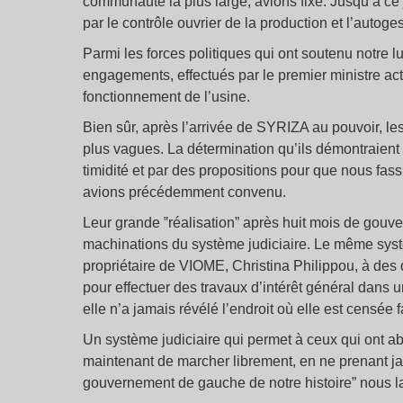
communauté la plus large, avions fixé. Jusqu’à ce jo
par le contrôle ouvrier de la production et l’autoge
Parmi les forces politiques qui ont soutenu notre lu
engagements, effectués par le premier ministre ac
fonctionnement de l’usine.
Bien sûr, après l’arrivée de SYRIZA au pouvoir, l
plus vagues. La détermination qu’ils démontraient l
timidité et par des propositions pour que nous fa
avions précédemment convenu.
Leur grande ‟réalisation” après huit mois de gou
machinations du système judiciaire. Le même syst
propriétaire de VIOME, Christina Philippou, à des d
pour effectuer des travaux d’intérêt général dans u
elle n’a jamais révélé l’endroit où elle est censée f
Un système judiciaire qui permet à ceux qui ont ab
maintenant de marcher librement, en ne prenant ja
gouvernement de gauche de notre histoire” nous la