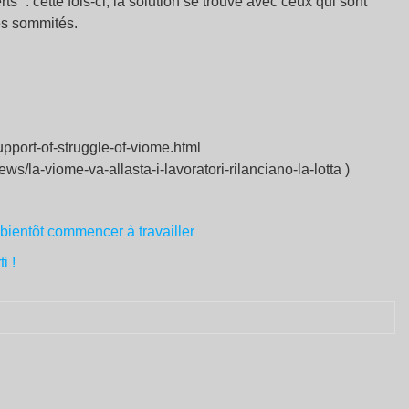
s” : cette fois-ci, la solution se trouve avec ceux qui sont
es sommités.
upport-of-struggle-of-viome.html
ews/la-viome-va-allasta-i-lavoratori-rilanciano-la-lotta )
 bientôt commencer à travailler
i !