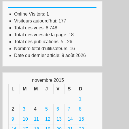
Online Visitors:
1
Visiteurs aujourd’hui:
177
Total des vues:
8 748
Total des vues de la page:
18
Total des publications:
5 126
Nombre total d’utilisateurs:
16
Date du dernier article:
9 août 2026
novembre 2015
L
M
M
J
V
S
D
1
2
3
4
5
6
7
8
9
10
11
12
13
14
15