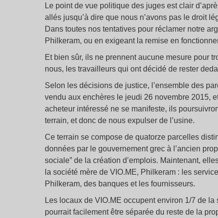
Le point de vue politique des juges est clair d’aprè
allés jusqu’à dire que nous n’avons pas le droit l
Dans toutes nos tentatives pour réclamer notre arge
Philkeram, ou en exigeant la remise en fonctionn
Et bien sûr, ils ne prennent aucune mesure pour tr
nous, les travailleurs qui ont décidé de rester d
Selon les décisions de justice, l’ensemble des par
vendu aux enchères le jeudi 26 novembre 2015, et 
acheteur intéressé ne se manifeste, ils poursuivron
terrain, et donc de nous expulser de l’usine.
Ce terrain se compose de quatorze parcelles distin
données par le gouvernement grec à l’ancien propr
sociale” de la création d’emplois. Maintenant, ell
la société mère de VIO.ME, Philkeram : les services
Philkeram, des banques et les fournisseurs.
Les locaux de VIO.ME occupent environ 1/7 de la sup
pourrait facilement être séparée du reste de la p