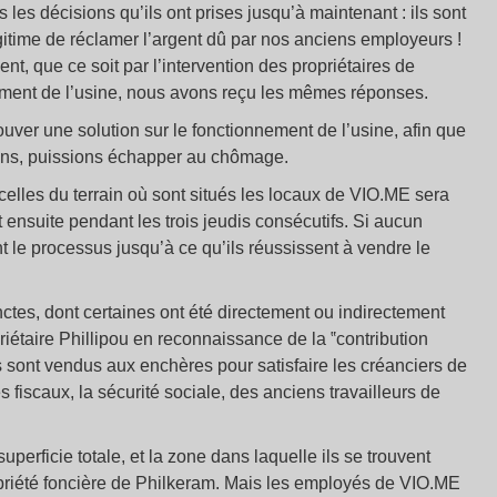
s les décisions qu’ils ont prises jusqu’à maintenant : ils sont
égitime de réclamer l’argent dû par nos anciens employeurs !
nt, que ce soit par l’intervention des propriétaires de
ement de l’usine, nous avons reçu les mêmes réponses.
ouver une solution sur le fonctionnement de l’usine, afin que
edans, puissions échapper au chômage.
celles du terrain où sont situés les locaux de VIO.ME sera
ensuite pendant les trois jeudis consécutifs. Si aucun
t le processus jusqu’à ce qu’ils réussissent à vendre le
ctes, dont certaines ont été directement ou indirectement
iétaire Phillipou en reconnaissance de la ‟contribution
es sont vendus aux enchères pour satisfaire les créanciers de
 fiscaux, la sécurité sociale, des anciens travailleurs de
erficie totale, et la zone dans laquelle ils se trouvent
ropriété foncière de Philkeram. Mais les employés de VIO.ME