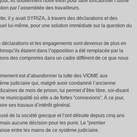
ur, ils soutiennent notre effort pour faire fonctionner l’usine
stion par l’assemblée des travailleurs.
tte, il y avait SYRIZA, à travers des déclarations et des
tuel lui-même, pour une solution immédiate sur la question du
es déclarations et les engagements sont devenus de plus en
orsqu’ils étaient dans l’opposition a été remplacée par la
ssions des compromis dans un cadre différent de ce que nous
vernement est d’abandonner la lutte des VIOME aux
ème judiciaire qui, malgré avoir condamné l’ancienne
izaines de mois de prison, lui permet d’être libre, soi-disant
ne municipalité où elle a de fortes ‟connexions”. À ce jour,
aire ses travaux d’intérêt général.
usé de la société grecque et l’ont détruite depuis cinq ans
mais aucune décision pour les punir. Le ‟premier
isse entre les mains de ce système judiciaire.