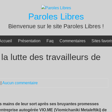
Paroles Libres
Bienvenue sur le site Paroles Libres !
Accueil
Présentation
Faq
Commentaires
Sites favori
la lutte des travailleurs de
|
Aucun commentaire
es mains de leur sort après ses bruyantes promesses
l’entreprise autogérée VIO.ME (Viomichaniki Metaleftiki) de