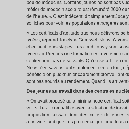
peu de médecins. Certains jeunes ne sont pas vus
métier de médecin scolaire est rémunéré 2000 euro
de l’heure. « C’est indécent, dit simplement Jocely
sollicités pour voir les populations étrangères son
« Les certificats d’aptitude que nous délivrons se b
lycées, reprend Jocelyne Grousset. Nous n’avons 
effectuent leurs stages. Les conditions y sont souve
lycées. » Prenons une formation en revêtements inté
contiennent pas de solvants. Qu’en sera-t-il en ent
Nous n’en savons tout simplement rien du tout, dép
bénéficie en plus d’un encadrement bienveillant d
sont pas soumis au rendement. Quand ils arrivent en 
Des jeunes au travail dans des centrales nuclé
« On avait proposé qu’à minima notre certificat soit
voir s’il était compatible avec la situation de trav
proposition, laissant donc des milliers de jeunes e
a un vide juridique très problématique pour tous c