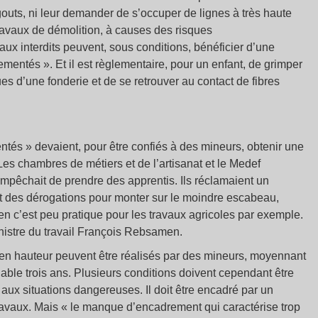
outs, ni leur demander de s’occuper de lignes à très haute
travaux de démolition, à causes des risques
aux interdits peuvent, sous conditions, bénéficier d’une
ementés ». Et il est règlementaire, pour un enfant, de grimper
es d’une fonderie et de se retrouver au contact de fibres
ntés » devaient, pour être confiés à des mineurs, obtenir une
 Les chambres de métiers et de l’artisanat et le Medef
empêchait de prendre des apprentis. Ils réclamaient un
aut des dérogations pour monter sur le moindre escabeau,
 c’est peu pratique pour les travaux agricoles par exemple.
nistre du travail François Rebsamen.
en hauteur peuvent être réalisés par des mineurs, moyennant
alable trois ans. Plusieurs conditions doivent cependant être
n aux situations dangereuses. Il doit être encadré par un
ravaux. Mais « le manque d’encadrement qui caractérise trop