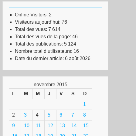
Online Visitors:
2
Visiteurs aujourd’hui:
76
Total des vues:
7 614
Total des vues de la page:
46
Total des publications:
5 124
Nombre total d’utilisateurs:
16
Date du dernier article:
6 août 2026
novembre 2015
L
M
M
J
V
S
D
1
2
3
4
5
6
7
8
9
10
11
12
13
14
15