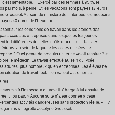
, c’est lamentable. » Exercé par des femmes à 95 %, le
s par mois, à peine. Et les vacations sont payées 17 euros
ne Grousset. Au sein du ministère de l’Intérieur, les médecins
t payés 40 euros de l’heure. »
asent sur les conditions de travail dans les ateliers des
pas accès aux entreprises dans lesquelles les jeunes
nt fort différentes de celles qu’ils rencontrent dans les
rieurs, au sein de laquelle les colles utilisées ne
reprise ? Quel genre de produits un jeune va-t-il respirer ? «
lore le médecin. Le travail effectué au sein du lycée
es adultes, plus nombreux qu’en entreprises. Les élèves ne
situation de travail réel, il en va tout autrement. »
aires
 transmis à l’inspecteur du travail. Charge à lui ensuite de
ail réel… ou pas. » Aucune suite n’a été donnée à cette
xercer des activités dangereuses sans protection réelle. « Il y
es gamins », regrette Jocelyne Grousset.