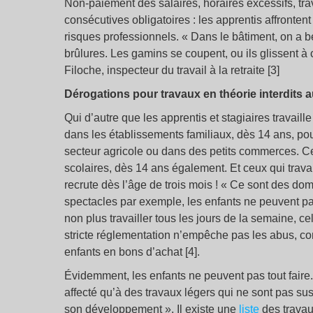
Non-paiement des salaires, horaires excessifs, tra
consécutives obligatoires : les apprentis affrontent
risques professionnels. « Dans le bâtiment, on a b
brûlures. Les gamins se coupent, ou ils glissent à 
Filoche, inspecteur du travail à la retraite [3]
Dérogations pour travaux en théorie interdits 
Qui d’autre que les apprentis et stagiaires travaill
dans les établissements familiaux, dès 14 ans, po
secteur agricole ou dans des petits commerces. Ce
scolaires, dès 14 ans également. Et ceux qui travai
recrute dès l’âge de trois mois ! « Ce sont des do
spectacles par exemple, les enfants ne peuvent pas
non plus travailler tous les jours de la semaine, c
stricte réglementation n’empêche pas les abus, c
enfants en bons d’achat [4].
Évidemment, les enfants ne peuvent pas tout faire. 
affecté qu’à des travaux légers qui ne sont pas sus
son développement ». Il existe une
liste
des travau