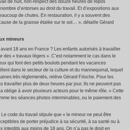
vail de nuit, non-respect des douze heures de repos
 nombre d’entorses au droit du travail. Et d’expositions aux
eaucoup de chutes. En restauration, il y a souvent des
cause de la graisse étalée sur le sol… », détaille Gérard
aux mineurs
e avant 18 ans en France ? Les enfants autorisés à travailler
ur des « travaux légers ». C’est notamment le cas dans le
ux qui font des petits boulots pendant les vacances
llent dans le secteur de la culture et du mannequinat, lequel
maines très règlementés, relève Gérard Filoche. Pour les
 travailler plus de deux heures par jour. Ils ne peuvent pas
ela oblige à avoir plusieurs acteurs pour le même rôle. » Cette
omme les séances photos interminables, ou le paiement des
Le code du travail stipule que « le mineur ne peut être
ceptibles de porter préjudice à sa sécurité, à sa santé ou à
x interdits aux moins de 18 ans. On n’a pas le droit en