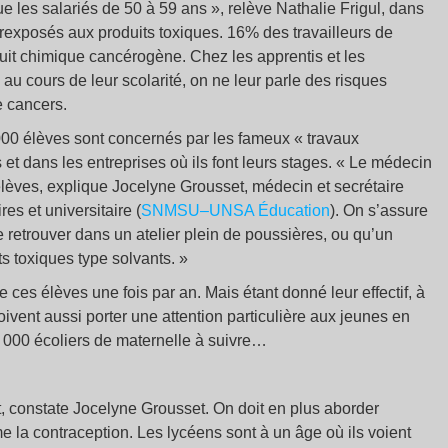
ue les salariés de 50 à 59 ans », relève Nathalie Frigul, dans
surexposés aux produits toxiques. 16% des travailleurs de
it chimique cancérogène. Chez les apprentis et les
 au cours de leur scolarité, on ne leur parle des risques
e cancers.
000 élèves sont concernés par les fameux « travaux
 et dans les entreprises où ils font leurs stages. « Le médecin
es élèves, explique Jocelyne Grousset, médecin et secrétaire
es et universitaire (
SNMSU–UNSA Éducation
). On s’assure
retrouver dans un atelier plein de poussières, ou qu’un
ts toxiques type solvants. »
ces élèves une fois par an. Mais étant donné leur effectif, à
doivent aussi porter une attention particulière aux jeunes en
00 000 écoliers de maternelle à suivre…
, constate Jocelyne Grousset. On doit en plus aborder
me la contraception. Les lycéens sont à un âge où ils voient