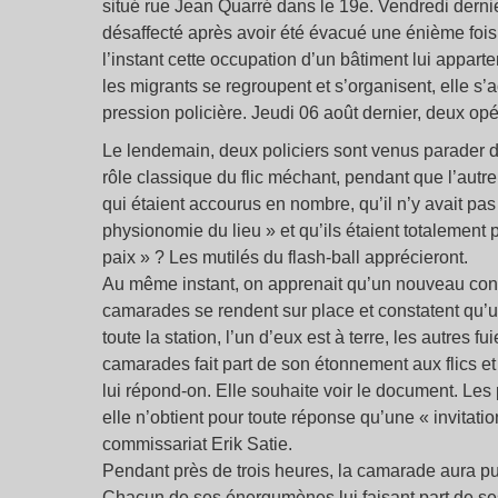
situé rue Jean Quarré dans le 19e. Vendredi dernie
désaffecté après avoir été évacué une énième fois
l’instant cette occupation d’un bâtiment lui apparte
les migrants se regroupent et s’organisent, elle s’a
pression policière. Jeudi 06 août dernier, deux opé
Le lendemain, deux policiers sont venus parader de
rôle classique du flic méchant, pendant que l’autre, 
qui étaient accourus en nombre, qu’il n’y avait pas l
physionomie du lieu » et qu’ils étaient totalement p
paix » ? Les mutilés du flash-ball apprécieront.
Au même instant, on apprenait qu’un nouveau contrô
camarades se rendent sur place et constatent qu’
toute la station, l’un d’eux est à terre, les autres 
camarades fait part de son étonnement aux flics et
lui répond-on. Elle souhaite voir le document. Les 
elle n’obtient pour toute réponse qu’une « invitatio
commissariat Erik Satie.
Pendant près de trois heures, la camarade aura pu a
Chacun de ses énergumènes lui faisant part de ses