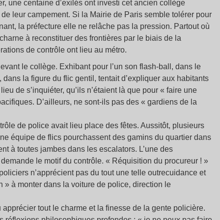
r, une centaine d’exilés ont investi cet ancien collège
 de leur campement. Si la Mairie de Paris semble tolérer pour
nant, la préfecture elle ne relâche pas la pression. Partout où
charne à reconstituer des frontières par le biais de la
rations de contrôle ont lieu au métro.
vant le collège. Exhibant pour l’un son flash-ball, dans le
dans la figure du flic gentil, tentait d’expliquer aux habitants
ieu de s’inquiéter, qu’ils n’étaient là que pour « faire une
acifiques. D’ailleurs, ne sont-ils pas des « gardiens de la
le de police avait lieu place des fêtes. Aussitôt, plusieurs
une équipe de flics pourchassent des gamins du quartier dans
fuient à toutes jambes dans les escalators. L’une des
 demande le motif du contrôle. « Réquisition du procureur ! »
policiers n’apprécient pas du tout une telle outrecuidance et
n » à monter dans la voiture de police, direction le
pprécier tout le charme et la finesse de la gente policière.
 réflexions philosophiques profondes : « je ne peux pas faire