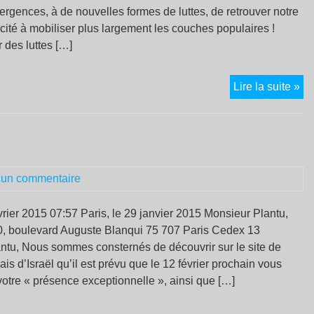
ergences, à de nouvelles formes de luttes, de retrouver notre
cité à mobiliser plus largement les couches populaires !
r des luttes […]
Fo
Lire la suite »
de
mo
so
le
28
un commentaire
fév
20
rier 2015 07:57 Paris, le 29 janvier 2015 Monsieur Plantu,
, boulevard Auguste Blanqui 75 707 Paris Cedex 13
ntu, Nous sommes consternés de découvrir sur le site de
nçais d’Israël qu’il est prévu que le 12 février prochain vous
otre « présence exceptionnelle », ainsi que […]