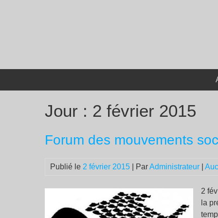
Passer
au
contenu
Jour :
2 février 2015
Forum des mouvements socia
Publié le
2 février 2015
| Par
Administrateur
|
Auc
2 fé
la pr
temp