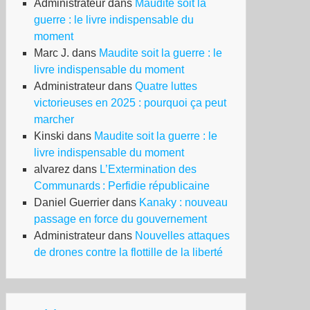
Administrateur
dans
Maudite soit la
guerre : le livre indispensable du
moment
Marc J.
dans
Maudite soit la guerre : le
livre indispensable du moment
rum
Administrateur
dans
Quatre luttes
s
victorieuses en 2025 : pourquoi ça peut
uvements
marcher
ciaux
Kinski
dans
Maudite soit la guerre : le
livre indispensable du moment
alvarez
dans
L’Extermination des
rier
Communards : Perfidie républicaine
15
Daniel Guerrier
dans
Kanaky : nouveau
passage en force du gouvernement
Administrateur
dans
Nouvelles attaques
de drones contre la flottille de la liberté