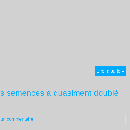
Let
Lire la suite »
ou
à
es semences a quasiment doublé
Pl
un commentaire