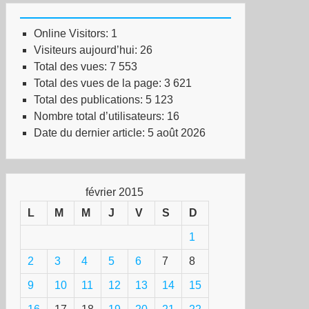
Online Visitors:
1
Visiteurs aujourd’hui:
26
Total des vues:
7 553
Total des vues de la page:
3 621
Total des publications:
5 123
Nombre total d’utilisateurs:
16
Date du dernier article:
5 août 2026
février 2015
L
M
M
J
V
S
D
1
2
3
4
5
6
7
8
9
10
11
12
13
14
15
itement
stémique