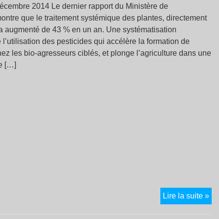
décembre 2014 Le dernier rapport du Ministère de
montre que le traitement systémique des plantes, directement
, a augmenté de 43 % en un an. Une systématisation
 l’utilisation des pesticides qui accélère la formation de
ez les bio-agresseurs ciblés, et plonge l’agriculture dans une
e […]
Le
Lire la suite »
tra
sy