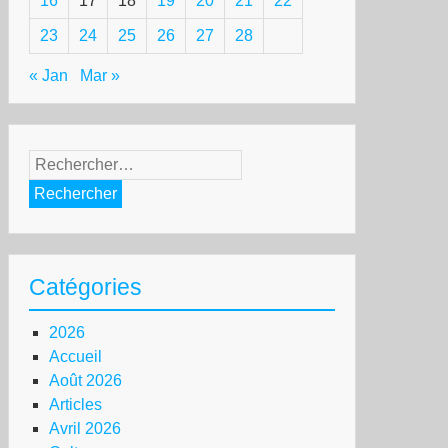
16
17
18
19
20
21
22
s
23
24
25
26
27
28
mences
« Jan
Mar »
asiment
ublé
Rechercher :
Catégories
2026
Accueil
Août 2026
Articles
Avril 2026