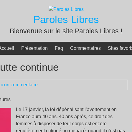
Paroles Libres
Bienvenue sur le site Paroles Libres !
Accueil
Présentation
Faq
Commentaires
Sites favori
lutte continue
ucun commentaire
ieures
Le 17 janvier, la loi dépénalisant l’avortement en
France aura 40 ans. 40 ans après, ce droit des
femmes à disposer de leur corps est encore
régulièrement critiqué ou menacé, quand il n’est pas