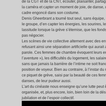
de la CGT et de la CNT, écouter, plaisanter, partage
la caméra et capter un moment de joie, de danse, u
cadre engoncé dans son costume.
Denis Gheerbrant a tourné tout seul, sans équipe, 
le groupe, d’en capter les énergies, les sourires, 
lassitude lorsque la grève s’éternise, que les fond
pas négocier.
Les scènes de vie collective alternent avec des en
refusant ainsi une séparation artificielle qui aurait
parole. Ces femmes de chambre évoquent leurs enf
l’aventure »), les difficultés du logement, les sala
sans que jamais la barrière de l’intime ne soit fra
position de voyeur. Bien au contraire, à l’instar du 
ce piquet de grève, saisi par la beauté de ces fem
danses, de leur pudeur aussi.
L’art du cinéaste nous enseigne qu’une lutte peut ê
organisée, et, plus encore, loin, bien loin de la d
jubilation et de l’espoir collectif.