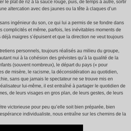
r le plat de riz à la sauce rouge, puis, de temps à autre, sortir
ne altercation avec des jaunes ou la tête à claques d’un
sans ingénieur du son, ce qui lui a permis de se fondre dans
les complicités et même, parfois, les inévitables moments de
s déjà maigres s’épuisent et que la direction ne veut toujours
tretiens personnels, toujours réalisés au milieu du groupe,
 autant nui à la cohésion des grévistes qu’à la qualité de la
ants (souvent nombreux), le départ du pays (« pour
ires de misère, le racisme, la déconsidération au quotidien,
nchie, sans que jamais le spectateur ne se trouve mis en
réalisateur lui-même, il est entraîné à partager le quotidien de
mes, de leurs visages en gros plan, de leurs gestes, de leurs
tre victorieuse pour peu qu’elle soit bien préparée, bien
ésespérance individualiste, nous entraîne sur les chemins de la