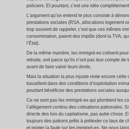
policiers. Et pourtant, c’est une idée complètement
L’argument qu’on entend le plus consiste à dénonce
prestations sociales (RSA, allocations logement 
trop souvent de rappeler, c’est que ces mêmes immi
consommation, paient des impôts (dont la TVA, qui 
l’État).
De la même manière, les immigré-es cotisent pour
retraite, soit parce qu’ils n’ont pas leur compte de 
avant de faire valoir leurs droits.
Mais la situation la plus injuste reste encore celle
travaillent dans des conditions d’exploitation inim
pourtant bénéficier des prestations sociales auxque
Ce ne sont pas les immigré-es qui plombent les co
l’allègement continu des cotisations patronales. 
directe des lois du capitalisme, pas autre chose. Et 
toujours des patrons prêts à prétexter ce taux de 
et rejeter la faute sur les immigré-es. Ne nous lai