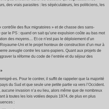
s, des vrais parasites : les sépéculateurs, les politiciens, les
 « contrôle des flux migratoires » et de chasse des sans-
ar le PS : quand on sait qu’une expulsion coûte au bas mot
ectation des moyens… Et ce n’est pas le déploiement d’un
le Royaume-Uni et le projet honteux de construction d’un mur à
guerre aveugle contre les sans-papiers. Quant aux projets de
ggraver la réforme du code de l’entrée et du séjour des
 »
igré-es. Pour le contrer, il suffit de rappeler que la majorité
 pays du Sud et que seule une petite partie va vers l’Occident.
es, aucune invasion n’a eu lieu, alors même que de nombreux
nt à toutes les lois votées depuis 1974, de plus en plus
quences :