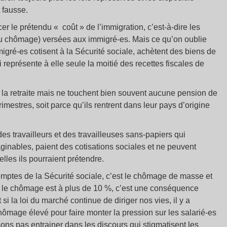
 fausse.
r le prétendu « coût » de l’immigration, c’est-à-dire les
ou chômage) versées aux immigré-es. Mais ce qu’on oublie
gré-es cotisent à la Sécurité sociale, achètent des biens de
représente à elle seule la moitié des recettes fiscales de
 la retraite mais ne touchent bien souvent aucune pension de
trimestres, soit parce qu’ils rentrent dans leur pays d’origine
 des travailleurs et des travailleuses sans-papiers qui
aginables, paient des cotisations sociales et ne peuvent
lles ils pourraient prétendre.
mptes de la Sécurité sociale, c’est le chômage de masse et
Si le chômage est à plus de 10 %, c’est une conséquence
si la loi du marché continue de diriger nos vies, il y a
chômage élevé pour faire monter la pression sur les salarié-es
ssons pas entrainer dans les discours qui stigmatisent les