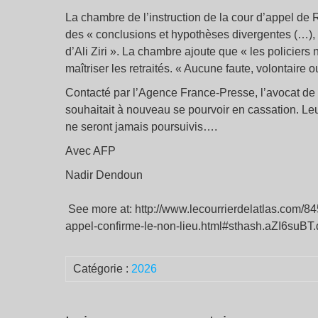
La chambre de l’instruction de la cour d’appel de 
des « conclusions et hypothèses divergentes (…), i
d’Ali Ziri ». La chambre ajoute que « les policiers 
maîtriser les retraités. « Aucune faute, volontaire o
Contacté par l’Agence France-Presse, l’avocat de l
souhaitait à nouveau se pourvoir en cassation. Leu
ne seront jamais poursuivis….
Avec AFP
Nadir Dendoun
See more at: http://www.lecourrierdelatlas.com/8
appel-confirme-le-non-lieu.html#sthash.aZI6suBT.
Catégorie :
2026