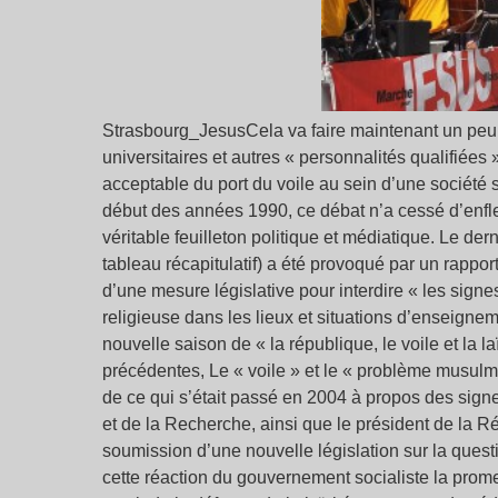
Strasbourg_JesusCela va faire maintenant un peu p
universitaires et autres « personnalités qualifiées
acceptable du port du voile au sein d’une société 
début des années 1990, ce débat n’a cessé d’enfle
véritable feuilleton politique et médiatique. Le de
tableau récapitulatif) a été provoqué par un rappor
d’une mesure législative pour interdire « les sig
religieuse dans les lieux et situations d’enseign
nouvelle saison de « la république, le voile et la 
précédentes, Le « voile » et le « problème musulman
de ce qui s’était passé en 2004 à propos des signe
et de la Recherche, ainsi que le président de la R
soumission d’une nouvelle législation sur la questi
cette réaction du gouvernement socialiste la prome