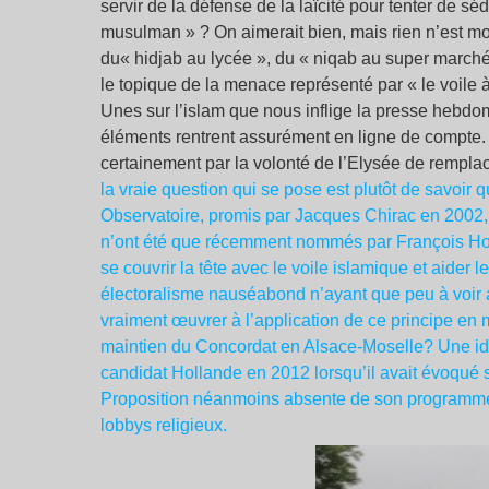
servir de la défense de la laïcité pour tenter de sé
musulman » ? On aimerait bien, mais rien n’est moi
du« hidjab au lycée », du « niqab au super marché 
le topique de la menace représenté par « le voile à
Unes sur l’islam que nous inflige la presse hebdo
éléments rentrent assurément en ligne de compte. 
certainement par la volonté de l’Elysée de remplace
la vraie question qui se pose est plutôt de savoir 
Observatoire, promis par Jacques Chirac en 2002,
n’ont été que récemment nommés par François Holla
se couvrir la tête avec le voile islamique et aider
électoralisme nauséabond n’ayant que peu à voir av
vraiment œuvrer à l’application de ce principe en me
maintien du Concordat en Alsace-Moselle? Une idée,
candidat Hollande en 2012 lorsqu’il avait évoqué so
Proposition néanmoins absente de son programme fi
lobbys religieux.