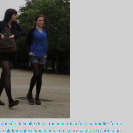
pposée difficulté des « musulmans » à se soumettre à la «
i solidement « chevillé » à la « sacro-sainte » République