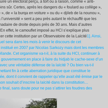
duire un électorat perçu, à tort ou à raison, comme « anti-
ns sûr. Certes, après les dangers du « foulard au collège »,
», de « la burqa en voiture » ou du « djileb de la nounou »,
 l’université » sent a peu près autant le réchauffé que les
madaire de droite depuis près de 30 ans. Mais d’autres
En effet, le camouflet imposé au HCI s’explique plus
r cette institution par un Observatoire de la Laïcité
1]. Ainsi,
quel sera dans les mois à venir le discours de cet
 institué en 2007 par Nicolas Sarkozy mais dont les membres
nde. Cet organisme va-t-il, à la suite du HCI, continuer à
 le gouvernement en place à faire du hidjab le cache-sexe d’un
ec une véritable défense de la laïcité ? Ou bien va-t-il
ttant fin à cette aberration juridique que constitue le
 dont il convient de rappeler qu’elle avait été émise par le
n souhait d’inscrire la laïcité dans la constitution…
nal, sans doute pour ne pas s’attirer les foudres des