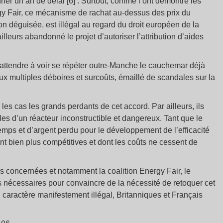
r un an de délai [6] . Surtout, comme l’ont démontré les
rgy Fair, ce mécanisme de rachat au-dessus des prix du
n déguisée, est illégal au regard du droit européen de la
eurs abandonné le projet d’autoriser l’attribution d’aides
rs s’attendre à voir se répéter outre-Manche le cauchemar déjà
ux multiples déboires et surcoûts, émaillé de scandales sur la
s cas les grands perdants de cet accord. Par ailleurs, ils
es d’un réacteur inconstructible et dangereux. Tant que le
emps et d’argent perdu pour le développement de l’efficacité
t bien plus compétitives et dont les coûts ne cessent de
s concernées et notamment la coalition Energy Fair, le
ts nécessaires pour convaincre de la nécessité de retoquer cet
n caractère manifestement illégal, Britanniques et Français