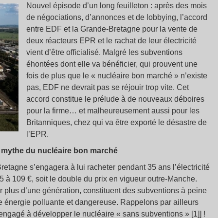
Nouvel épisode d’un long feuilleton : après des mois
de négociations, d’annonces et de lobbying, l’accord
entre EDF et la Grande-Bretagne pour la vente de
deux réacteurs EPR et le rachat de leur électricité
vient d’être officialisé. Malgré les subventions
éhontées dont elle va bénéficier, qui prouvent une
fois de plus que le « nucléaire bon marché » n’existe
pas, EDF ne devrait pas se réjouir trop vite. Cet
accord constitue le prélude à de nouveaux déboires
pour la firme… et malheureusement aussi pour les
Britanniques, chez qui va être exporté le désastre de
l’EPR.
e mythe du nucléaire bon marché
etagne s’engagera à lui racheter pendant 35 ans l’électricité
 à 109 €, soit le double du prix en vigueur outre-Manche.
 plus d’une génération, constituent des subventions à peine
e énergie polluante et dangereuse. Rappelons par ailleurs
 engagé à développer le nucléaire « sans subventions » [1]] !