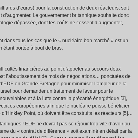
milliards d’euros) pour la construction de deux réacteurs, soit
ent d’augmenter. Le gouvernement britannique souhaite donc
ologie dépassée, dont les coûts ne cessent d’augmenter,
!
 dans tous les cas que le « nucléaire bon marché » est un
 étant portée à bout de bras.
ficultés financières au point d’appeler au secours deux
at est l’aboutissement de mois de négociations… ponctuées de
if d’EDF en Grande-Bretagne pour minimiser l’ampleur de la
Oursel pour demander un traitement de faveur pour le
ouvelables et à la lutte contre la précarité énergétique [3],
ectrices européennes afin que le nucléaire puisse bénéficier
e d’Hinkley Point, où doivent être construits les réacteurs [5]…
nniques ! EDF ne devrait pas se réjouir trop vite d’avoir pu
sme du « contrat de différence » soit examiné en détail par la