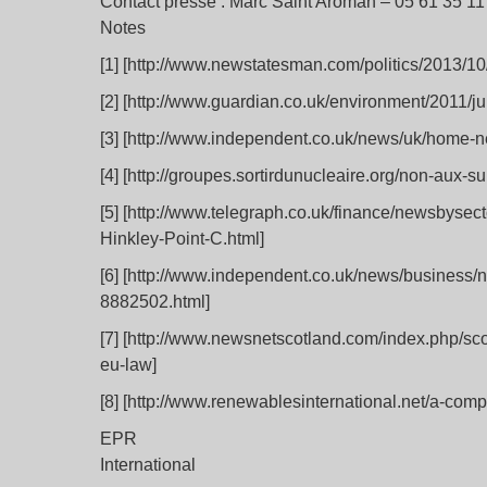
Contact presse : Marc Saint Aroman – 05 61 35 11
Notes
[1] [http://www.newstatesman.com/politics/2013/1
[2] [http://www.guardian.co.uk/environment/2011/j
[3] [http://www.independent.co.uk/news/uk/home-n
[4] [http://groupes.sortirdunucleaire.org/non-aux-
[5] [http://www.telegraph.co.uk/finance/newsbysec
Hinkley-Point-C.html]
[6] [http://www.independent.co.uk/news/business/
8882502.html]
[7] [http://www.newsnetscotland.com/index.php/sc
eu-law]
[8] [http://www.renewablesinternational.net/a-comp
EPR
International