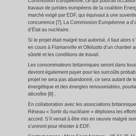
Commission Européenne, ce qui pourrait occasionne
travaux de juristes européens de la coalition Ene
marché exigé par EDF, qui équivaut à une suventio
concurrence [7]. La Commission Européenne a d’aill
d’État au nucléaire.
Si le projet était malgré tout autorisé, il faut alo
en cours à Flamanville et Olkiluoto d’un chantier a
sûreté et les conditions de travail.
Les consommateurs britanniques seront dans tous le
devront également payer pour les surcoûts probabl
projet ne sera pas abandonné, ce sera autant de t
énergétique et des énergies renouvelables, pourtan
décroître [8] .
En collaboration avec les associations britannique
Réseau « Sortir du nucléaire » déploiera les effor
accord. S’il venait à être mis en oeuvre malgré so
s’uniront pour résister à EDF.