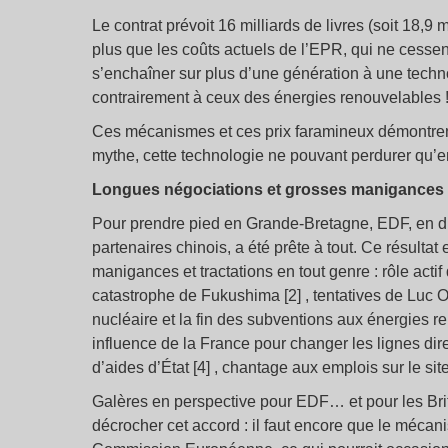
Le contrat prévoit 16 milliards de livres (soit 18,9 
plus que les coûts actuels de l’EPR, qui ne cess
s’enchaîner sur plus d’une génération à une techn
contrairement à ceux des énergies renouvelables 
Ces mécanismes et ces prix faramineux démontrent
mythe, cette technologie ne pouvant perdurer qu’en
Longues négociations et grosses manigances
Pour prendre pied en Grande-Bretagne, EDF, en dif
partenaires chinois, a été prête à tout. Ce résult
manigances et tractations en tout genre : rôle act
catastrophe de Fukushima [2] , tentatives de Luc 
nucléaire et la fin des subventions aux énergies ren
influence de la France pour changer les lignes dir
d’aides d’État [4] , chantage aux emplois sur le sit
Galères en perspective pour EDF… et pour les Brita
décrocher cet accord : il faut encore que le mécani