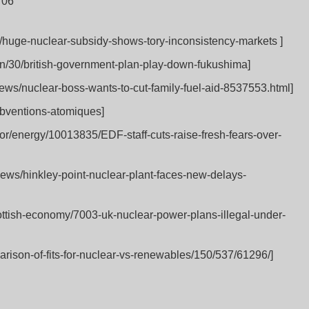
 06
0/huge-nuclear-subsidy-shows-tory-inconsistency-markets ]
un/30/british-government-plan-play-down-fukushima]
ews/nuclear-boss-wants-to-cut-family-fuel-aid-8537553.html]
subventions-atomiques]
tor/energy/10013835/EDF-staff-cuts-raise-fresh-fears-over-
news/hinkley-point-nuclear-plant-faces-new-delays-
ottish-economy/7003-uk-nuclear-power-plans-illegal-under-
arison-of-fits-for-nuclear-vs-renewables/150/537/61296/]