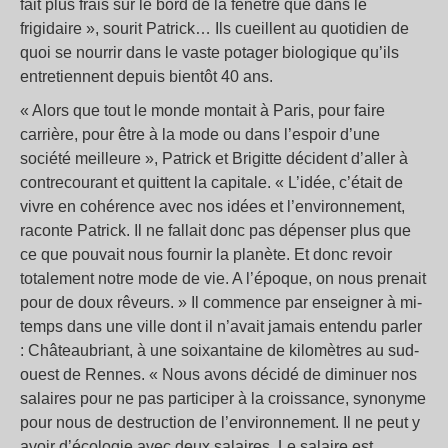
fait plus frais sur le bord de la fenêtre que dans le
frigidaire », sourit Patrick… Ils cueillent au quotidien de
quoi se nourrir dans le vaste potager biologique qu’ils
entretiennent depuis bientôt 40 ans.
« Alors que tout le monde montait à Paris, pour faire
carrière, pour être à la mode ou dans l’espoir d’une
société meilleure », Patrick et Brigitte décident d’aller à
contrecourant et quittent la capitale. « L’idée, c’était de
vivre en cohérence avec nos idées et l’environnement,
raconte Patrick. Il ne fallait donc pas dépenser plus que
ce que pouvait nous fournir la planète. Et donc revoir
totalement notre mode de vie. A l’époque, on nous prenait
pour de doux rêveurs. » Il commence par enseigner à mi-
temps dans une ville dont il n’avait jamais entendu parler
: Châteaubriant, à une soixantaine de kilomètres au sud-
ouest de Rennes. « Nous avons décidé de diminuer nos
salaires pour ne pas participer à la croissance, synonyme
pour nous de destruction de l’environnement. Il ne peut y
avoir d’écologie avec deux salaires. Le salaire est