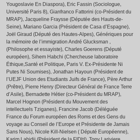
Yougoslavie En Diaspora), Eric Fassin (Sociologue,
Université Paris 8), Gianfranco Fattorini (co-Président du
MRAP), Jacqueline Fraysse (Députée des Hauts-de-
Seine), Mariano Garcia (Président de Casa d’Espagne),
Joël Giraud (Député des Hautes-Alpes), Génériques pour
la mémoire de l’immigration André Glucksman ,
(Philosophe et essayiste), Charles Goerens (Député
européen), Sihem Habchi (Chercheuse laboratoire
Éthique,Santé et Politique, Paris V. Ex-Présidente Ni
Putes Ni Soumises), Jonathan Hayoun (Président de
l’UEJF Union des Etudiants Juifs de France), Père Arthur
(Prêtre), Pierre Henry (Directeur Général de France Terre
d’Asile), Bernadette Hétier (co-Président du MRAP),
Marcel Hognon (Président du Mouvement des
intellectuels Tziganes), Francine Jacob (Déléguée
France du Forum européen des Roms et des Gens du
voyage au Conseil de l’Europe et Présidente de Jamais
Sans Nous), Nicole Kill-Nielsen ( Député Européenne),
Karim Lahidji (Président de la FIDH), Tony Lariviere