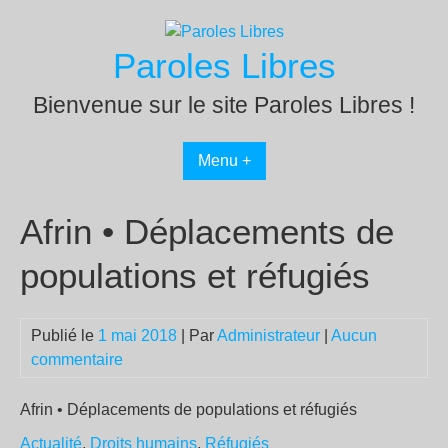
Passer
au
Paroles Libres
contenu
Bienvenue sur le site Paroles Libres !
Menu +
Afrin • Déplacements de
populations et réfugiés
Publié le
1 mai 2018
| Par
Administrateur
|
Aucun
commentaire
Afrin • Déplacements de populations et réfugiés
Actualité
,
Droits humains
,
Réfugiés