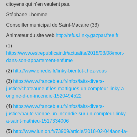
citoyens qui n’en veulent pas.
Stéphane Lhomme
Conseiller municipal de Saint-Macaire (33)
Animateur du site web
http://refus.linky.gazpar.free.fr
(1)
https://www.estrepublicain.fr/actualite/2018/03/08/mort-
dans-son-appartement-enfume
(2)
http://www.enedis.fr/linky-bientot-chez-vous
(3)
https://www.francebleu.fr/infos/faits-divers-
justice/chateauneuf-les-martigues-un-compteur-linky-a-l-
origine-d-un-incendie-1520494522
(4)
https://www.francebleu.fr/infos/faits-divers-
justice/haute-vienne-un-incendie-sur-un-compteur-linky-
a-saint-mathieu-1517334006
(5)
http://www.lunion.fr/73909/article/2018-02-04/laon-la-