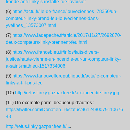
fronde-anti-linky-s-installe-rue-lavoisier
(6)
https://actu.fr/ile-de-france/louveciennes_78350/un-
compteur-linky-prend-feu-louveciennes-dans-
yvelines_13573007.html
(7)
https://www.ladepeche.fr/article/2017/11/27/2692870-
deux-compteurs-linky-prennent-feu.html
(8)
https://www.francebleu.fr/infos/faits-divers-
justice/haute-vienne-un-incendie-sur-un-compteur-linky-
a-saint-mathieu-1517334006
(9)
https://www.lanouvellerepublique.fr/actu/le-compteur-
linky-a-t-il-pris-feu
(10)
http://refus.linky.gazpar.free.fr/aix-incendie-linky.jpg
(11) Un exemple parmi beaucoup d’autres :
https://twitter.com/Donatien_H/status/9612480079110676
48
http://refus.linky.gazpar.free.fr/l..
.