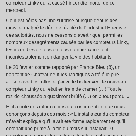
compteur Linky qui a causé l’incendie mortel de ce
mercredi.
Ce n’est hélas pas une surprise puisque depuis des
mois, et malgré le déni de réalité de l’industriel Enedis et
des autorités, nous ne cessons d’avertir que, parmi les
nombreux désagréments causés par les compteurs Linky,
les incendies de plus en plus nombreux mettent
incontestablement en danger la vie des habitants.
Le 20 février, comme rapporté par France Bleu (3), un
habitant de Châteauneuf-les-Martigues a frôlé le pire :
« J’ai ouvert le coffret et j’ai vu le boîtier vert, le nouveau
compteur Linky qui était en train de cramer (…) Tout le
rez-de-chaussée a quasiment brûlé (…) on a tout perdu. »
Et il ajoute des informations qui confirment ce que nous
dénonçons depuis des mois : « L’installateur du compteur
m’avait expliqué qu’il avait été formé rapidement et qu’il
obtenait une prime à la fin du mois s’il installait 10
compteurs par jour, donc il travaille vite et cela ne va pas