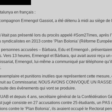
alunya en français :
 compagnon Ermengol Gassiot, a été détenu à midi au siège de l
s’était pas présenté lors du procès appelé #Som27imes, après l’
es syndicalistes en 2013 contre ’Plan Bolonia’ (Réforme Europé
s personnes accusées – Bàrbara, Edu et Ermengol-, présentaien
ers 13 heures, Ermengol et Bàrbara, qui avait aussi reçu un ordr
ssariat, Ermengol, lui-même a communiqué par téléphone qu’il 
.
xemplaire et punitions inutiles que représentent cette mesure
ent la nuit au Commissariat. NOUS AVONS CONVOQUÉ UN RA
 suite des évènements qui vont se produire.
’UAB et depuis 4 ans, secrétaire général de la Confédération G
st jugé consiste en 27 accusations contre 25 étudiants, un PAS (
ons contre le ’Plan Bolonia’, ils avaient occupé le Rectorat pe