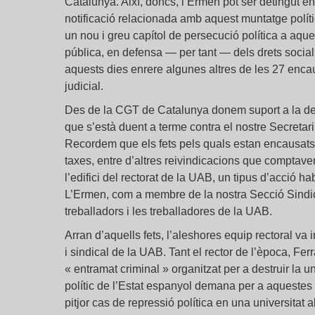
Catalunya. Així, doncs, l’Ermen pot ser detingut en
notificació relacionada amb aquest muntatge polít
un nou i greu capítol de persecució política a aquel
pública, en defensa — per tant — dels drets social
aquests dies enrere algunes altres de les 27 encau
judicial.
Des de la CGT de Catalunya donem suport a la dec
que s’està duent a terme contra el nostre Secretar
Recordem que els fets pels quals estan encausats l
taxes, entre d’altres reivindicacions que comptaven
l’edifici del rectorat de la UAB, un tipus d’acció h
L’Ermen, com a membre de la nostra Secció Sindica
treballadors i les treballadores de la UAB.
Arran d’aquells fets, l’aleshores equip rectoral va 
i sindical de la UAB. Tant el rector de l’època, Fe
« entramat criminal » organitzat per a destruir la u
polític de l’Estat espanyol demana per a aquestes 
pitjor cas de repressió política en una universitat 