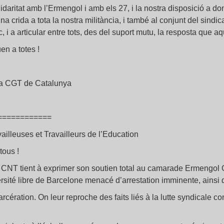
daritat amb l’Ermengol i amb els 27, i la nostra disposició a do
na crida a tota la nostra militància, i també al conjunt del sind
, i a articular entre tots, des del suport mutu, la resposta que a
en a totes !
la CGT de Catalunya
============
illeuses et Travailleurs de l’Education
tous !
a CNT tient à exprimer son soutien total au camarade Ermengol G
ersité libre de Barcelone menacé d’arrestation imminente, ainsi q
cération. On leur reproche des faits liés à la lutte syndicale co