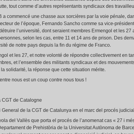
tte, tout comme d’autres représentants syndicaux des travaille
AB a commencé une chasse aux sorcières par la voie pénale, dans
recteur de l’époque, Fernando Sancho comme sa vice-présidente,
détruire l’université, dont seraient membres Ermengol et les 27 a
personnes, selon les cas, entre 11 et 14 ans de prison. Des de
rsité de notre pays depuis la fin du régime de Franco.
ol et les 27, et notre volonté de répondre collectivement en tan
s, et l’ensemble des militants syndicaux et des mouvements 
la solidarité, la réponse que cette situation mérite.
’entre nous est un coup contre nous tous !
la CGT de Catalogne
ri General de la CGT de Catalunya en el marc del procés judicial
yola del Vallès que porta el procés de l’anomenat cas « 27 i mé
epartament de Prehistòria de la Universitat Autònoma de Barce