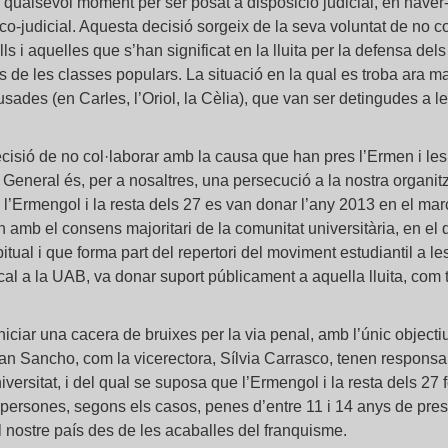
 qualsevol moment per ser posat a disposició judicial, en haver-s
ico-judicial. Aquesta decisió sorgeix de la seva voluntat de no
ls i aquelles que s’han significat en la lluita per la defensa dels
s de les classes populars. La situació en la qual es troba ara ma
sades (en Carles, l’Oriol, la Cèlia), que van ser detingudes a le
isió de no col·laborar amb la causa que han pres l’Ermen i le
i General és, per a nosaltres, una persecució a la nostra organi
’Ermengol i la resta dels 27 es van donar l’any 2013 en el marc d
 amb el consens majoritari de la comunitat universitària, en el 
abitual i que forma part del repertori del moviment estudiantil a 
l a la UAB, va donar suport públicament a aquella lluita, com t
iniciar una cacera de bruixes per la via penal, amb l’únic object
rran Sancho, com la vicerectora, Sílvia Carrasco, tenen responsab
niversitat, i del qual se suposa que l’Ermengol i la resta dels 27
persones, segons els casos, penes d’entre 11 i 14 anys de presó
al nostre país des de les acaballes del franquisme.