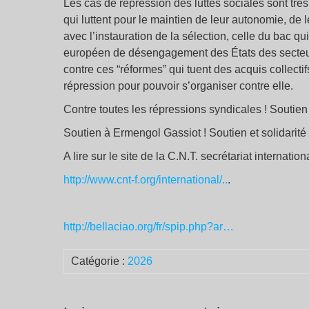
Les cas de répression des luttes sociales sont trè
qui luttent pour le maintien de leur autonomie, de
avec l’instauration de la sélection, celle du bac qu
européen de désengagement des États des secteurs 
contre ces “réformes” qui tuent des acquis collecti
répression pour pouvoir s’organiser contre elle.
Contre toutes les répressions syndicales ! Soutien
Soutien à Ermengol Gassiot ! Soutien et solidarit
A lire sur le site de la C.N.T. secrétariat internationa
http://www.cnt-f.org/international/..
.
http://bellaciao.org/fr/spip.php?ar…
Catégorie :
2026