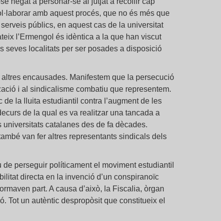
e negat a personar-se al jutjat a recollir cap
 col·laborar amb aquest procés, que no és més que
 serveis públics, en aquest cas de la universitat
teix l’Ermengol és idèntica a la que han viscut
s seves localitats per ser posades a disposició
s altres encausades. Manifestem que la persecució
tzació i al sindicalisme combatiu que representem.
e la lluita estudiantil contra l’augment de les
decurs de la qual es va realitzar una tancada a
les universitats catalanes des de fa dècades.
ambé van fer altres representants sindicals dels
iu de perseguir políticament el moviment estudiantil
ilitat directa en la invenció d’un conspiranoïc
 formaven part. A causa d’això, la Fiscalia, òrgan
. Tot un autèntic despropòsit que constitueix el