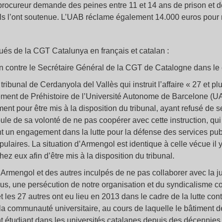
procureur demande des peines entre 11 et 14 ans de prison et
ils l’ont soutenue. L’UAB réclame également 14.000 euros pour r
s de la CGT Catalunya en français et catalan :
n contre le Secrétaire Général de la CGT de Catalogne dans le ca
ribunal de Cerdanyola del Vallès qui instruit l’affaire « 27 et p
ment de Préhistoire de l’Université Autonome de Barcelone (U
ment pour être mis à la disposition du tribunal, ayant refusé de 
oule de sa volonté de ne pas coopérer avec cette instruction, qui
nt un engagement dans la lutte pour la défense des services publ
ulaires. La situation d’Armengol est identique à celle vécue il 
hez eux afin d’être mis à la disposition du tribunal.
Armengol et des autres inculpés de ne pas collaborer avec la ju
ous, une persécution de notre organisation et du syndicalisme
 les 27 autres ont eu lieu en 2013 dans le cadre de la lutte cont
 la communauté universitaire, au cours de laquelle le bâtiment d
t étudiant dans les universités catalanes depuis des décennies