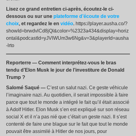
Lisez ce grand entretien ci-après, écoutez-le ci-
dessous ou sur une
plateforme d’écoute de votre
choix
, et regardez le en
vidéo
.
https://player.ausha.co/?
showId=brwdvlCd8jQl&color=%2323a434&display=horiz
ontal&podcastId=yJVlWUm3w6Ng&v=3&playerId=ausha
-lrto
Reporterre — Comment interprétez-vous le bras
tendu d’Elon Musk le jour de l’investiture de Donald
Trump
?
Salomé Saqué —
C’est un salut nazi. Ce geste véhicule
l’imaginaire nazi. Au quotidien, il serait impossible à faire
parce que tout le monde a intégré le fait qu’il était associé
à Adolf Hitler. Elon Musk s’en est expliqué sur son réseau
social X et il n’a pas nié que c’était un geste nazi. Il s’est
contenté de faire une blague sur le fait que tout le monde
pouvait être assimilé à Hitler de nos jours, pour