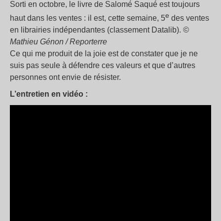
Sorti en octobre, le livre de Salomé Saqué est toujours
e
haut dans les ventes : il est, cette semaine, 5
des ventes
en librairies indépendantes (classement Datalib).
©
Mathieu Génon / Reporterre
Ce qui me produit de la joie est de constater que je ne
suis pas seule à défendre ces valeurs et que d’autres
personnes ont envie de résister.
L’entretien en vidéo :