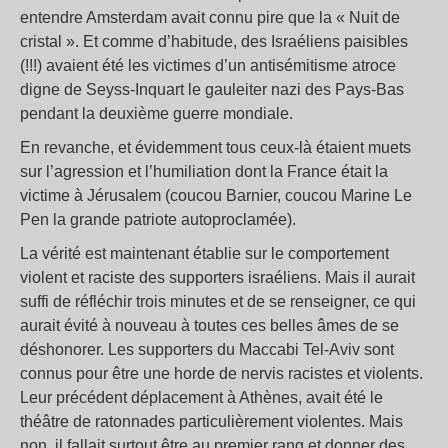
entendre Amsterdam avait connu pire que la « Nuit de
cristal ». Et comme d’habitude, des Israéliens paisibles
(!!!) avaient été les victimes d’un antisémitisme atroce
digne de Seyss-Inquart le gauleiter nazi des Pays-Bas
pendant la deuxième guerre mondiale.
En revanche, et évidemment tous ceux-là étaient muets
sur l’agression et l’humiliation dont la France était la
victime à Jérusalem (coucou Barnier, coucou Marine Le
Pen la grande patriote autoproclamée).
La vérité est maintenant établie sur le comportement
violent et raciste des supporters israéliens. Mais il aurait
suffi de réfléchir trois minutes et de se renseigner, ce qui
aurait évité à nouveau à toutes ces belles âmes de se
déshonorer. Les supporters du Maccabi Tel-Aviv sont
connus pour être une horde de nervis racistes et violents.
Leur précédent déplacement à Athènes, avait été le
théâtre de ratonnades particulièrement violentes. Mais
non, il fallait surtout être au premier rang et donner des