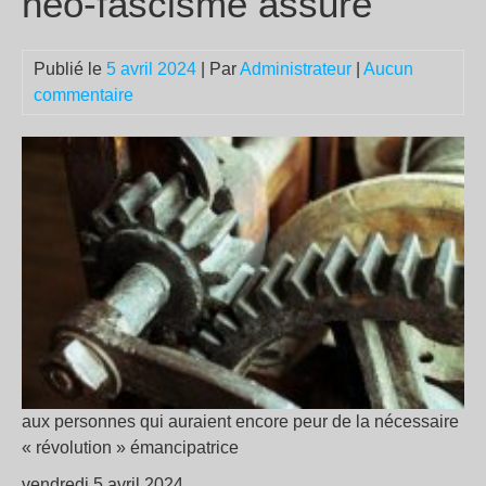
néo-fascisme assuré
Publié le
5 avril 2024
| Par
Administrateur
|
Aucun
commentaire
aux personnes qui auraient encore peur de la nécessaire
« révolution » émancipatrice
vendredi 5 avril 2024