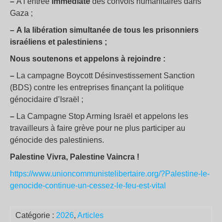
–
A l’entrée
immédiate
des convois humanitaires dans
Gaza
;
–
A la libération simultanée de tous les prisonniers
israéliens et palestiniens
;
Nous soutenons et appelons à rejoindre :
–
La campagne Boycott Désinvestissement Sanction
(BDS) contre les entreprises finançant la politique
génocidaire d’Israël
;
–
La Campagne Stop Arming Israël et appelons les
travailleurs à faire grève pour ne plus participer au
génocide des palestiniens.
Palestine Vivra, Palestine Vaincra
!
https://www.unioncommunistelibertaire.org/?Palestine-le-
genocide-continue-un-cessez-le-feu-est-vital
Catégorie :
2026
,
Articles