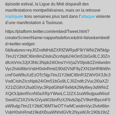
épisode estival, la Ligue du Midi disparaît des
manifestations montpelliéraines, mais on la retrouve
impliquée
trois semaines plus tard dans l’
attaque
violente
d’une manifestation à Toulouse.
https://platform.twitter.com/embed/Tweet.html?
creatorScreenName=rapportsdeforce&dnt=false&embedI
d=twitter-widget-
0&features=eyJ0ZndfdHdlZXRfZWRpdF9iYWNrZW5kIjp
7ImJ1Y2tldCI6Im9mZiIsInZlcnNpb24iOm51bGx9LCJ0Zn
dfcmVmc3JjX3Nlc3Npb24iOnsiYnVja2V0Ijoib2ZmIiwidm
Vyc2lvbiI6bnVsbH0sInRmd190d2VldF9yZXN1bHRfbWln
cmF0aW9uXzEzOTc5Ijp7ImJ1Y2tldCI6InR3ZWV0X3Jlc3
VsdCIsInZlcnNpb24iOm51bGx9LCJ0Zndfc2Vuc2l0aXZl
X21lZGlhX2ludGVyc3RpdGlhbF8xMzk2MyI6eyJidWNrZ
XQiOiJpbnRlcnN0aXRpYWwiLCJ2ZXJzaW9uIjpudWxsf
SwidGZ3X2V4cGVyaW1lbnRzX2Nvb2tpZV9leHBpcmF0
aW9uIjp7ImJ1Y2tldCI6MTIwOTYwMCwidmVyc2lvbiI6bn
VsbH0sInRmd19kdXBsaWNhdGVfc2NyaWJlc190b19zZ