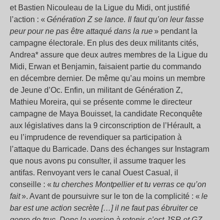
et Bastien Nicouleau de la Ligue du Midi, ont justifié
l’action : «
Génération Z se lance. Il faut qu’on leur fasse
peur pour ne pas être attaqué dans la rue
» pendant la
campagne électorale. En plus des deux militants cités,
Andrea* assure que deux autres membres de la Ligue du
Midi, Erwan et Benjamin, faisaient partie du commando
en décembre dernier. De même qu’au moins un membre
de Jeune d’Oc. Enfin, un militant de Génération Z,
Mathieu Moreira, qui se présente comme le directeur
campagne de Maya Bouisset, la candidate Reconquête
aux législatives dans la 9 circonscription de l’Hérault, a
eu l’imprudence de revendiquer sa participation à
l’attaque du Barricade. Dans des échanges sur Instagram
que nous avons pu consulter, il assume traquer les
antifas. Renvoyant vers le canal Ouest Casual, il
conseille : «
tu cherches Montpellier et tu verras ce qu’on
fait
». Avant de poursuivre sur le ton de la complicité : «
le
bar est une action secrète […] il ne faut pas ébruiter ce
genre de truc. Donc la version à retenir, c’est JSR et GZ