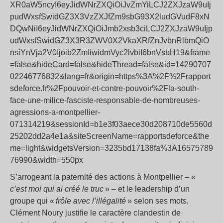
XR0aW5ncyI6eyJidWNrZXQiOiJvZmYiLCJ2ZXJzaW9uIj
pudWxsfSwidGZ3X3VzZXJfZm9sbG93X2ludGVudF8xN
DQwNiI6eyJidWNrZXQiOiJmb2xsb3ciLCJ2ZXJzaW9uIjp
udWxsfSwidGZ3X3R3ZWV0X2VkaXRfZnJvbnRlbmQiO
nsiYnVja2V0Ijoib2ZmIiwidmVyc2lvbiI6bnVsbH19&frame
=false&hideCard=false&hideThread=false&id=14290707
02246776832&lang=fr&origin=https%3A%2F%2Frapport
sdeforce.fr%2Fpouvoir-et-contre-pouvoir%2Fla-south-
face-une-milice-fasciste-responsable-de-nombreuses-
agressions-a-montpellier-
071314219&sessionId=b1e3f03aece30d208710de5560d
25202dd2a4e1a&siteScreenName=rapportsdeforce&the
me=light&widgetsVersion=3235bd17138fa%3A16575789
76990&width=550px
S’arrogeant la paternité des actions à Montpellier – «
c’est moi qui ai créé le truc
» – et le leadership d’un
groupe qui «
frôle avec l’illégalité
» selon ses mots,
Clément Noury justifie le caractère clandestin de