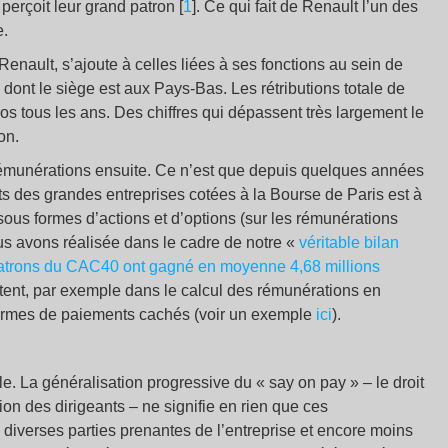
perçoit leur grand patron
[
1
]
. Ce qui fait de Renault l’un des
e.
nault, s’ajoute à celles liées à ses fonctions au sein de
 dont le siège est aux Pays-Bas. Les rétributions totale de
os tous les ans. Des chiffres qui dépassent très largement le
on.
rémunérations ensuite. Ce n’est que depuis quelques années
ts des grandes entreprises cotées à la Bourse de Paris est à
sous formes d’actions et d’options (sur les rémunérations
us avons réalisée dans le cadre de notre «
véritable bilan
atrons du CAC40 ont gagné en moyenne 4,68 millions
tent, par exemple dans le calcul des rémunérations en
formes de paiements cachés (voir un exemple
ici
).
le. La généralisation progressive du
« say on pay »
– le droit
on des dirigeants – ne signifie en rien que ces
diverses parties prenantes de l’entreprise et encore moins