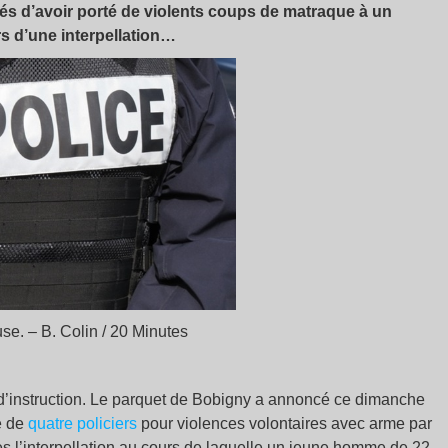
s d’avoir porté de violents coups de matraque à un
s d’une interpellation…
ouse. – B. Colin / 20 Minutes
e d’instruction. Le parquet de Bobigny a annoncé ce dimanche
e de
quatre policiers
pour violences volontaires avec arme par
ès l’interpellation au cours de laquelle un jeune homme de 22