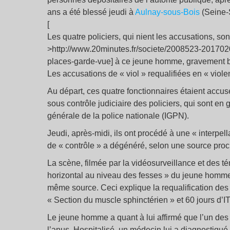
ans a été blessé jeudi à
Aulnay-sous-Bois
(Seine-
[
Les quatre policiers, qui nient les accusations, s
>http://www.20minutes.fr/societe/2008523-2017020
places-garde-vue] à ce jeune homme, gravement ble
Les accusations de « viol » requalifiées en « viole
Au départ, ces quatre fonctionnaires étaient accus
sous contrôle judiciaire des policiers, qui sont en
générale de la police nationale (IGPN).
Jeudi, après-midi, ils ont procédé à une « interpe
de « contrôle » a dégénéré, selon une source proc
La scène, filmée par la vidéosurveillance et des t
horizontal au niveau des fesses » du jeune homme,
même source. Ceci explique la requalification des 
« Section du muscle sphinctérien » et 60 jours d’I
Le jeune homme a quant à lui affirmé que l’un des 
l’anus. Hospitalisé, un médecin lui a diagnostiqué