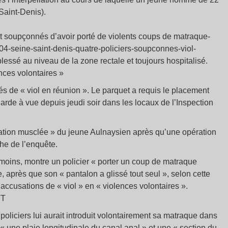
Saint-Denis).
ont soupçonnés d’avoir porté de violents coups de matraque-
4-seine-saint-denis-quatre-policiers-soupconnes-viol-
ssé au niveau de la zone rectale et toujours hospitalisé.
nces volontaires »
és de « viol en réunion ». Le parquet a requis le placement
 garde à vue depuis jeudi soir dans les locaux de l’Inspection
llation musclée » du jeune Aulnaysien après qu’une opération
he de l’enquête.
émoins, montre un policier « porter un coup de matraque
 après que son « pantalon a glissé tout seul », selon cette
accusations de « viol » en « violences volontaires ».
TT
policiers lui aurait introduit volontairement sa matraque dans
 « une plaie longitudinale du canal anal » et une « section du