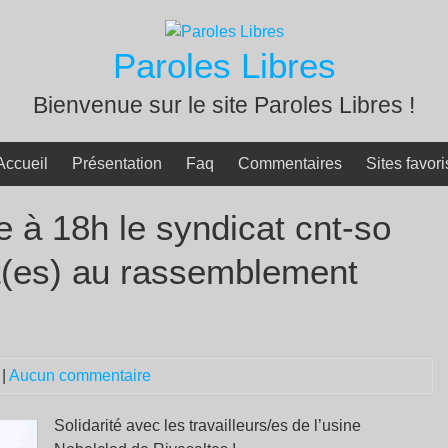
Paroles Libres
Bienvenue sur le site Paroles Libres !
Accueil
Présentation
Faq
Commentaires
Sites favori
 à 18h le syndicat cnt-so
nt(es) au rassemblement
|
Aucun commentaire
Solidarité avec les travailleurs/es de l’usine